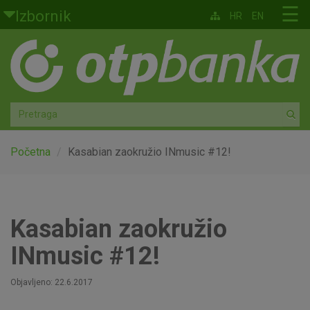
Skoči na glavni sadržaj
☰
Izbornik
HR
EN
Građani
Privatno bankarstvo
Agro
Mala poduzeća i obrtnici
Početna
Kasabian zaokružio INmusic #12!
Srednja i velika poduzeća
Globalna tržišta
Kasabian zaokružio
INmusic #12!
Faktoring
Objavljeno: 22.6.2017
O nama