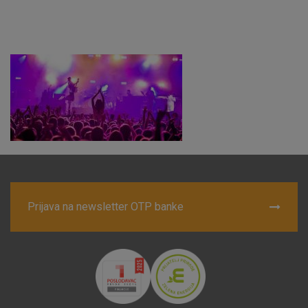
Marketinški kolačići
Analitički kolačići
Nužni kolačići
Prihvaćam upotrebu navedenih kolačića
Nužni (tehnički) kolačići - uvijek aktivni
Ovi kolačići nužni su za funkcioniranje internetske stranice i
Prijava na newsletter OTP banke
ne mogu se isključiti u našim sustavima. Uobičajeno se
postavljaju kao odgovor na vaše radnje koje uključuju zahtjev
za uslugama, kao što su postavke kolačića. Svoj preglednik
možete postaviti da blokira te kolačiće ili pošalje upozorenje
o njima, ali u tom slučaju neki dijelovi stranice neće raditi. Ti
kolačići ne pohranjuju nikakve informacije koje bi vas mogle
identificirati.