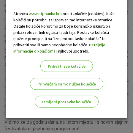
Stage INmusica pokorili su miljenici publike - Flogging
Molly i u svom posebnom stilu priredili još jedno
Stranica
www.otpbanka.hr
koristi kolačiće (cookies). Nužni
nezaboravno koncertno druženje!
kolačići su potrebni za ispravan rad internetske stranice.
Ostale kolačiće koristimo za bolje korisničko iskustvo i
Žestoki Slaves užarili su atmosferu na OTP World Stageu i
prikaz relevantnih oglasa i sadržaja. Postavke kolačića
publiku zagrijali za vrhunac večeri - njihove prijatelje,
možete promijeniti na "Izmjeni postavke kolačića" te
eksplozivne Kasabian.
prihvatiti sve ili samo neophodne kolačiće.
Detaljnije
Odlično raspoloženi Kasabian publiku su od prve do zadnje
informacije o kolačićima
i njihovoj upotrebi.
pjesme držali u stanju apsolutnog oduševljenja te
spektakularnim nastupom zaokružili trijumfalno dvanaesto
Prihvati sve kolačiće
izdanje INmusic festivala.
Publiku će idućih nekoliko sati zabavljati kultni Booka
Prihvaćam samo nužne kolačiće
Shade, Antenat, Yem Kolektiv i DJ Veles čime će u rano jutro
INmusic #12 i službeno zatvoriti svoja vrata. Jedinstvena
replika Teslinog tornja tijekom cijele godine podsjećati će
Izmijeni postavke kolačića
na sjajne INmusic trenutke i dobru energiju te odašiljati
pozive na INmusic festival #13.
Odaberite najbolju opciju za vas!
Vidimo se za godinu dana, na istom mjestu i s novim sjajnim
festivalskim glazbenim programom!