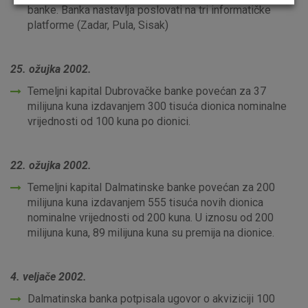
Odaberite najbolju opciju za vas!
banke. Banka nastavlja poslovati na tri informatičke
platforme (Zadar, Pula, Sisak)
25. ožujka 2002.
Temeljni kapital Dubrovačke banke povećan za 37
Marketinški kolačići
Analitički kolačići
Nužni kolačići
milijuna kuna izdavanjem 300 tisuća dionica nominalne
vrijednosti od 100 kuna po dionici.
Prihvaćam upotrebu navedenih kolačića
22. ožujka 2002.
Temeljni kapital Dalmatinske banke povećan za 200
milijuna kuna izdavanjem 555 tisuća novih dionica
Nužni (tehnički) kolačići - uvijek aktivni
nominalne vrijednosti od 200 kuna. U iznosu od 200
milijuna kuna, 89 milijuna kuna su premija na dionice.
Ovi kolačići nužni su za funkcioniranje internetske stranice i
ne mogu se isključiti u našim sustavima. Uobičajeno se
postavljaju kao odgovor na vaše radnje koje uključuju zahtjev
4. veljače 2002.
za uslugama, kao što su postavke kolačića. Svoj preglednik
možete postaviti da blokira te kolačiće ili pošalje upozorenje
Dalmatinska banka potpisala ugovor o akviziciji 100