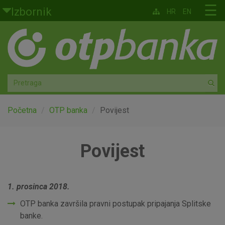
Skoči na glavni sadržaj
☰
Izbornik
HR
EN
Građani
Privatno bankarstvo
Agro
Mala poduzeća i obrtnici
Početna
OTP banka
Povijest
Srednja i velika poduzeća
Povijest
Globalna tržišta
Faktoring
1. prosinca 2018.
OTP banka završila pravni postupak pripajanja Splitske
O nama
banke.