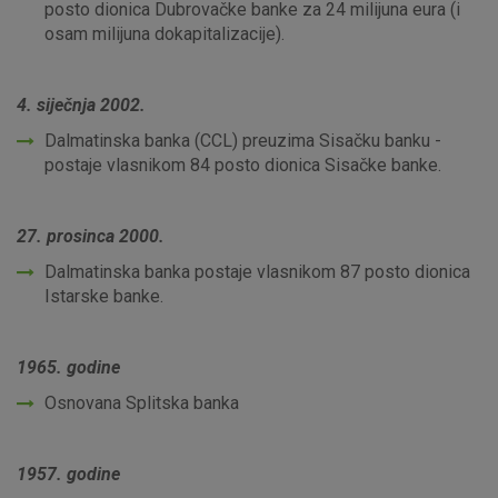
o njima, ali u tom slučaju neki dijelovi stranice neće raditi. Ti
posto dionica Dubrovačke banke za 24 milijuna eura (i
kolačići ne pohranjuju nikakve informacije koje bi vas mogle
osam milijuna dokapitalizacije).
identificirati.
Detaljnije informacije o kolačićima
4. siječnja 2002.
Dalmatinska banka (CCL) preuzima Sisačku banku -
postaje vlasnikom 84 posto dionica Sisačke banke.
27. prosinca 2000.
Dalmatinska banka postaje vlasnikom 87 posto dionica
Istarske banke.
1965. godine
Osnovana Splitska banka
1957. godine