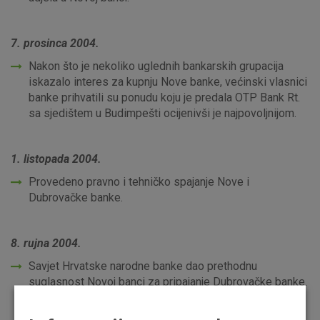
7. prosinca 2004.
Nakon što je nekoliko uglednih bankarskih grupacija
iskazalo interes za kupnju Nove banke, većinski vlasnici
banke prihvatili su ponudu koju je predala OTP Bank Rt.
sa sjedištem u Budimpešti ocijenivši je najpovoljnijom.
1. listopada 2004.
Provedeno pravno i tehničko spajanje Nove i
Dubrovačke banke.
8. rujna 2004.
Savjet Hrvatske narodne banke dao prethodnu
suglasnost Novoj banci za pripajanje Dubrovačke banke.