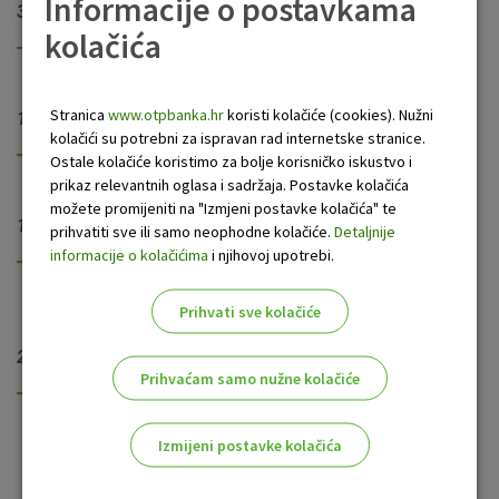
Informacije o postavkama
31.kolovoza 2004.
kolačića
Sjedište Nove banke preseljeno u Zadar.
Stranica
www.otpbanka.hr
koristi kolačiće (cookies). Nužni
1. svibnja 2004.
kolačići su potrebni za ispravan rad internetske stranice.
Završen proces informatičke integracije Nove banke
Ostale kolačiće koristimo za bolje korisničko iskustvo i
prikaz relevantnih oglasa i sadržaja. Postavke kolačića
možete promijeniti na "Izmjeni postavke kolačića" te
15.ožujka 2004.
prihvatiti sve ili samo neophodne kolačiće.
Detaljnije
informacije o kolačićima
i njihovoj upotrebi.
Nova i Dubrovačka banka sklopile Ugovor o pripajanju
Dubrovačke banke Novoj banci.
Prihvati sve kolačiće
28. lipnja 2002.
Prihvaćam samo nužne kolačiće
Nakon što su na Glavnim skupštinama Dalmatinske,
Istarske i Sisačke banke donesene odluke o spajanju u
Novu banku, Nova banka d.d. registrirana je na
Izmijeni postavke kolačića
Trgovačkom sudu u Zagrebu, čime je okončan pravni
postupak spajanja Dalmatinske, Istarske i Sisačke