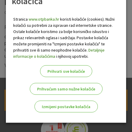
kolačića
naknadama
Objavljeno: 30.10.2025
Stranica
www.otpbanka.hr
koristi kolačiće (cookies). Nužni
kolačići su potrebni za ispravan rad internetske stranice.
Poštovani,
Ostale kolačiće koristimo za bolje korisničko iskustvo i
od 1. siječnja 2026. stupaju na snagu izmjene Općih uvjeta
prikaz relevantnih oglasa i sadržaja. Postavke kolačića
poslovanja i Odluke o naknadama. Sve promjene i ažurirane
možete promijeniti na "Izmjeni postavke kolačića" te
dokumente možete pronaći na
našoj internetskoj stranici
ili
prihvatiti sve ili samo neophodne kolačiće.
Detaljnije
u najbližoj poslovnici.
informacije o kolačićima
i njihovoj upotrebi.
Vaša OTP banka d.d.
Prihvati sve kolačiće
Prihvaćam samo nužne kolačiće
Prijava na newsletter OTP banke
Izmijeni postavke kolačića
Odaberite najbolju opciju za vas!