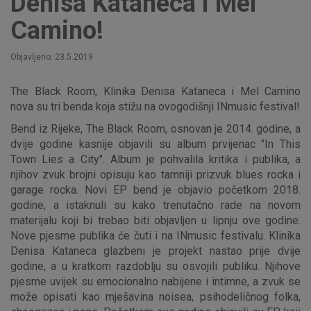
Denisa Kataneca i Mel
Camino!
Objavljeno: 23.5.2019
The Black Room, Klinika Denisa Kataneca i Mel Camino
nova su tri benda koja stižu na ovogodišnji INmusic festival!
Bend iz Rijeke, The Black Room, osnovan je 2014. godine, a
dvije godine kasnije objavili su album prvijenac "In This
Town Lies a City". Album je pohvalila kritika i publika, a
njihov zvuk brojni opisuju kao tamniji prizvuk blues rocka i
garage rocka. Novi EP bend je objavio početkom 2018.
godine, a istaknuli su kako trenutačno rade na novom
materijalu koji bi trebao biti objavljen u lipnju ove godine.
Nove pjesme publika će čuti i na INmusic festivalu. Klinika
Denisa Kataneca glazbeni je projekt nastao prije dvije
godine, a u kratkom razdoblju su osvojili publiku. Njihove
pjesme uvijek su emocionalno nabijene i intimne, a zvuk se
može opisati kao mješavina noisea, psihodeličnog folka,