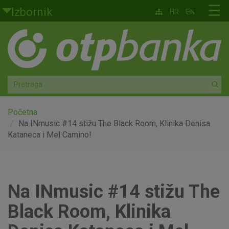
Skoči na glavni sadržaj
☰
Izbornik
HR
EN
Građani
Privatno bankarstvo
Agro
Mala poduzeća i obrtnici
Početna
Na INmusic #14 stižu The Black Room, Klinika Denisa
Kataneca i Mel Camino!
Srednja i velika poduzeća
Globalna tržišta
Na INmusic #14 stižu The
Faktoring
Black Room, Klinika
O nama