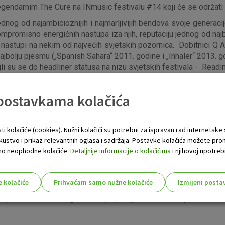
gendarnim The Cure na INmusic festivalu #14 koji će se održati n
nog od najambicioznijih i najmarljivijih bendova svoje generacij
kompromisno energičnih nastupa iza njih, reputaciju jednog od naj
astupi na nekim od najvećih svjetskih pozornica. Dobitnici Q Aw
ajbolju pjesmu („Spanish Sahara“ 2011. godine i „Inhaler“ 2013. go
igli su se do headliner statusa na nizu svjetskih festivala - Rea
kon najave izlaska petog studijskog albuma u 2019. godini Foal
!
 postavkama kolačića
ine je najavio povratak benda u studio nakon kratke pauze uz 
sti Foalsa. NME novi album Foalsa ističe kao jedan od najiščeki
 na glavnu pozornicu INmusic festivala, nakon njihovog pamtljiv
ti kolačiće (cookies). Nužni kolačići su potrebni za ispravan rad internetske
ovativnih Foalsa!
skustvo i prikaz relevantnih oglasa i sadržaja. Postavke kolačića možete pro
 samo neophodne kolačiće.
Detaljnije informacije o kolačićima
i njihovoj upotrebi
o poznatoj lokaciji jarunskih otoka u Zagrebu od 24. do 26. lip
 plaćanje na festivalu. U prodaji su trodnevne ulaznice za 14.
 (+ troškovi transakcije) i u Dirty Old Shopu (Tratinska 18, Za
e kolačiće
Prihvaćam samo nužne kolačiće
Izmijeni posta
al #14 po cijeni od 499 kn bit će moguće uplatiti i u preko 
s!
 putem festivalskog webshopa po cijeni od 250 kn (+ troškovi tr