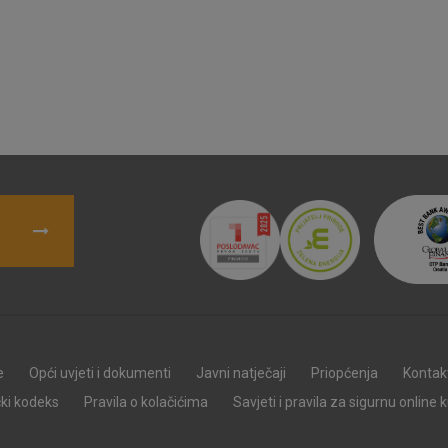
Nužni (tehnički) kolačići - uvijek 
Nužni
kolačići
Ovi kolačići nužni su za funkcioniranje internet
isključiti u našim sustavima. Uobičajeno se pos
radnje koje uključuju zahtjev za uslugama, kao 
preglednik možete postaviti da blokira te kolač
njima, ali u tom slučaju neki dijelovi stranice neće
pohranjuju nikakve informacije koje bi vas mogle
Analitički
Detaljnije informacije o kolačićima
kolačići
e
Opći uvjeti i dokumenti
Javni natječaji
Priopćenja
Kontak
Marketinški
čki kodeks
Pravila o kolačićima
Savjeti i pravila za sigurnu online 
kolačići