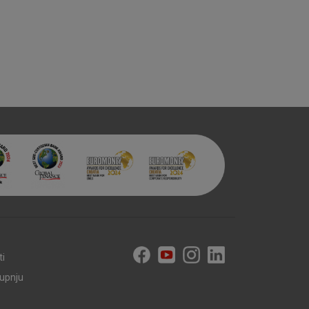
aktivni
ske stranice i ne mogu se
tavljaju kao odgovor na vaše
što su postavke kolačića. Svoj
iće ili pošalje upozorenje o
 raditi. Ti kolačići ne
 identificirati.
ti
kupnju