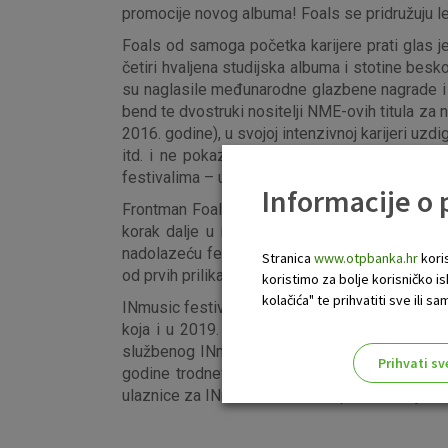
promocije novog albuma! Foals se pridružuju le
Foals od samoga početka karijere prati glas jed
četiri hvaljena studijska albuma i stotine bes
su naglasile međunarodne glazbene nagrade i n
bend te dvostruki nositelji NME-ovih titula za n
2016. godine), u svojoj intenzivnoj karijeri uzd
itd. i ne pokazuju namjeru stati na tome. Na
festivalima – uključujući i INmusic festival #14
Informacije o
Frontman Foalsa Yannis Philippakis prošle god
korak dalje u istraživanju glazbene raznoliko
nadolazeću festivalsku sezonu. Povratak benda
Stranica
www.otpbanka.hr
koris
od prvih prilika za čuti novi materijal uvijek in
koristimo za bolje korisničko i
kolačića" te prihvatiti sve ili
INmusic festival #14 održat će se na već dobr
koja i u 2019. godini omogućuje beskontaktno
službenog INmusic webshopa po cijeni od 499 kn
Prihvati sv
godine trodnevne ulaznice za INmusic festiv
Odaberite najbolju opciju za va
ulaznice za INmusic #14 dostupne su isključivo