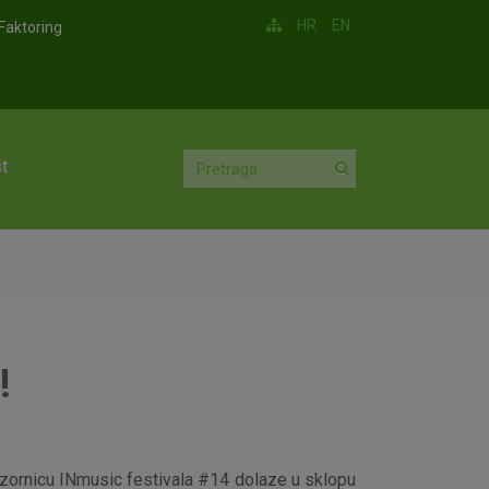
HR
EN
Faktoring
t
!
 pozornicu INmusic festivala #14 dolaze u sklopu