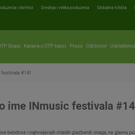
oduzeća i obrtnici
Srednja i velika poduzeća
Globalna tržišta
OTP Grupa
Karijera u OTP banci
Press
Održivost
Usklađenos
 festivala #14!
ko ime INmusic festivala #14
h live bendova i najhvaljenijih mladih glazbenih snaga, na glavnu