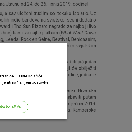
a Jarunu od 24. do 26. lipnja 2019. godine!
e, a sav uloženi trud im se itekako isplatio. Uz
boljih indie bendova na svjetskoj sceni dodatno
ard i The Sun Bizzare nagrade za najbolji live
dine) kao i za najbolji album (
What Went Down
ding, Leeds, Rock en Seine, Bestival, Benicassim,
si potvrđuju i turneju na odabranim svjetskim
nazanke da će zvuk petog albuma biti još jedan
vanijih albuma 2019. godine koji će obilježiti
og i nabrijanog nastupa 2014. godine, jedna je
 stranice. Ostale kolačiće
mijeniti na "Izmjeni postavke
.
nja 2019. godine uz podršku OTP banke Hrvatska
 INmusic festival koje se mogu nabaviti putem
greb) po cijeni od 499 kn. Od 2. siječnja 2019.
vke kolačića
140 poslovnica OTP banke Hrvatska. Kamperske
ansakcije) do isteka zaliha.