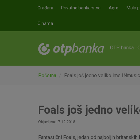
Skoči na glavni sadržaj
Građani
Privatno bankarstvo
Agro
Mala p
O nama
OTP banka
Početna
Foals još jedno veliko ime INmusic
Foals još jedno veli
Objavljeno: 7.12.2018
Fantastični Foals, jedan od najboljih britanski