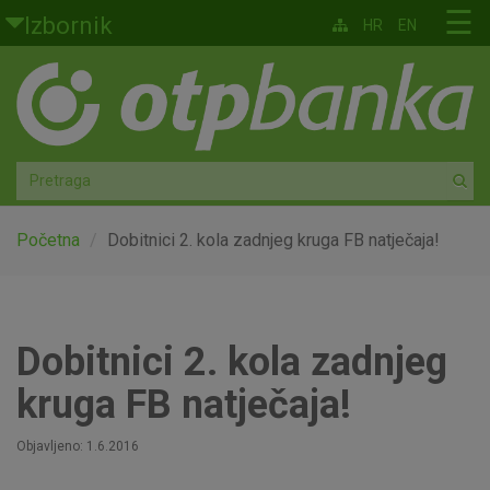
Skoči na glavni sadržaj
☰
Izbornik
HR
EN
Građani
Privatno bankarstvo
Agro
Mala poduzeća i obrtnici
Početna
Dobitnici 2. kola zadnjeg kruga FB natječaja!
Srednja i velika poduzeća
Globalna tržišta
Dobitnici 2. kola zadnjeg
kruga FB natječaja!
Faktoring
Objavljeno: 1.6.2016
O nama