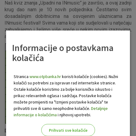
Naš kviz znanja „Upadni na INmusic” je završio, a ovaj zadnji
krug dao nam je 10
novih pobjednika. Čestitamo svim
dosadašnjim dobitnicima na osvojenim ulaznicama za
INmusic festival! Svima vama koji ste sudjelovali u natječaju
zahvaljujemo i želimo više sreće u nekim novim izazovima,
a koje će vam OTP banka zasigurno ponovno pripremiti!
Informacije o postavkama
kolačića
Stranica
www.otpbanka.hr
koristi kolačiće (cookies). Nužni
kolačići su potrebni za ispravan rad internetske stranice.
Ostale kolačiće koristimo za bolje korisničko iskustvo i
prikaz relevantnih oglasa i sadržaja. Postavke kolačića
možete promijeniti na "Izmjeni postavke kolačića" te
prihvatiti sve ili samo neophodne kolačiće.
Detaljnije
informacije o kolačićima
i njihovoj upotrebi.
Prihvati sve kolačiće
Dobar provod na INmusicu!