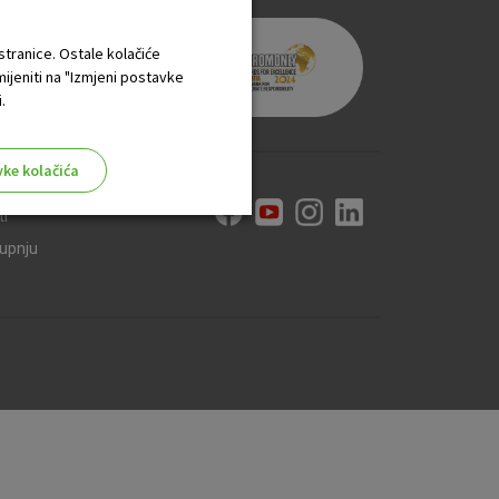
 stranice. Ostale kolačiće
mijeniti na "Izmjeni postavke
.
vke kolačića
ti
kupnju
aktivni
ske stranice i ne mogu se
tavljaju kao odgovor na vaše
što su postavke kolačića. Svoj
iće ili pošalje upozorenje o
 raditi. Ti kolačići ne
 identificirati.