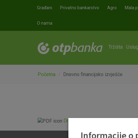
Skoči na glavni sadržaj
Građani
Privatno bankarstvo
Agro
Mala p
O nama
Tržišta
Uslug
Početna
Dnevno financijsko izvješće
Dnevno financijsko izvješće.pdf
Informacije o