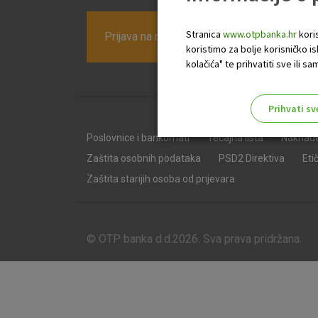
Stranica
www.otpbanka.hr
koris
Prijava na newsletter OTP banke
koristimo za bolje korisničko i
kolačića" te prihvatiti sve ili
Prihvati sv
Odaberite najbolju opciju za va
Poslovnice i bankomati
Tečajna lista
Naknad
Zaštita osobnih podataka
PSD2 Direktiva
Eti
Zaštita starijih osoba od prijevara
© OTP banka d.d.2026. Sva prava pridržana.