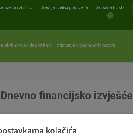
oduzeća i obrtnici
Srednja i velika poduzeća
Globalna tržišta
e skrbništva i depozitara
Izdavanje vrijednosnih papira
Dnevno financijsko izvješće
 postavkama kolačića