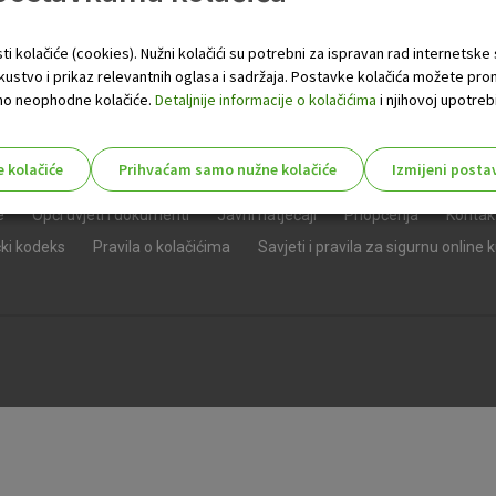
ti kolačiće (cookies). Nužni kolačići su potrebni za ispravan rad internetske
skustvo i prikaz relevantnih oglasa i sadržaja. Postavke kolačića možete pro
 samo neophodne kolačiće.
Detaljnije informacije o kolačićima
i njihovoj upotrebi
e kolačiće
Prihvaćam samo nužne kolačiće
Izmijeni posta
s!
e
Opći uvjeti i dokumenti
Javni natječaji
Priopćenja
Kontak
čki kodeks
Pravila o kolačićima
Savjeti i pravila za sigurnu online 
Nužni (tehnički) kolačići - uvijek 
Nužni
kolačići
Ovi kolačići nužni su za funkcioniranje internet
isključiti u našim sustavima. Uobičajeno se pos
radnje koje uključuju zahtjev za uslugama, kao 
preglednik možete postaviti da blokira te kolač
njima, ali u tom slučaju neki dijelovi stranice neće
pohranjuju nikakve informacije koje bi vas mogle