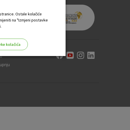
 stranice. Ostale kolačiće
mijeniti na "Izmjeni postavke
.
vke kolačića
ti
kupnju
aktivni
ske stranice i ne mogu se
tavljaju kao odgovor na vaše
što su postavke kolačića. Svoj
iće ili pošalje upozorenje o
 raditi. Ti kolačići ne
 identificirati.