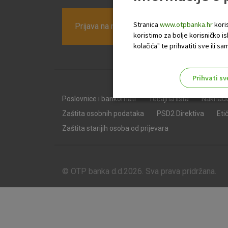
Stranica
www.otpbanka.hr
koris
Prijava na newsletter OTP banke
koristimo za bolje korisničko i
kolačića" te prihvatiti sve ili
Prihvati sv
Odaberite najbolju opciju za va
Poslovnice i bankomati
Tečajna lista
Naknad
Zaštita osobnih podataka
PSD2 Direktiva
Eti
Zaštita starijih osoba od prijevara
© OTP banka d.d.2026. Sva prava pridržana.