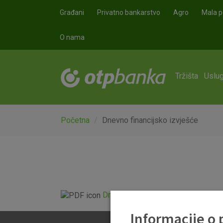
Skoči na glavni sadržaj
Građani
Privatno bankarstvo
Agro
Mala p
O nama
Tržišta
Uslug
Početna
Dnevno financijsko izvješće
Dnevno financijsko izvješće.pdf
Informacije o