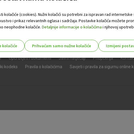
ti kolačiće (cookies). Nužni kolačići su potrebni za ispravan rad internetske
skustvo i prikaz relevantnih oglasa i sadržaja. Postavke kolačića možete pro
 samo neophodne kolačiće.
Detaljnije informacije o kolačićima
i njihovoj upotrebi
e kolačiće
Prihvaćam samo nužne kolačiće
Izmijeni posta
s!
e
Opći uvjeti i dokumenti
Javni natječaji
Priopćenja
Kontak
čki kodeks
Pravila o kolačićima
Savjeti i pravila za sigurnu online 
Nužni (tehnički) kolačići - uvijek 
Nužni
kolačići
Ovi kolačići nužni su za funkcioniranje internet
isključiti u našim sustavima. Uobičajeno se pos
radnje koje uključuju zahtjev za uslugama, kao 
preglednik možete postaviti da blokira te kolač
njima, ali u tom slučaju neki dijelovi stranice neće
pohranjuju nikakve informacije koje bi vas mogle