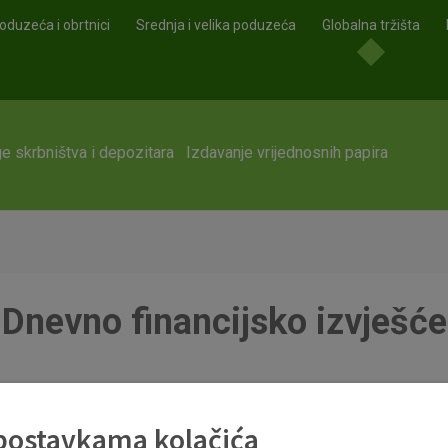
oduzeća i obrtnici
Srednja i velika poduzeća
Globalna tržišta
e skrbništva i depozitara
Izdavanje vrijednosnih papira
Dnevno financijsko izvješće
 postavkama kolačića