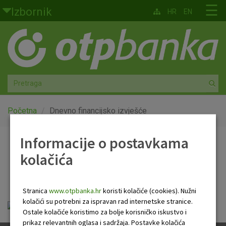
Skoči na glavni sadržaj
☰
Izbornik
HR
EN
Građani
Privatno bankarstvo
Agro
Mala poduzeća i obrtnici
Početna
Dnevno financijsko izvješće
Srednja i velika poduzeća
Informacije o postavkama
Dnevno financijsko
kolačića
Globalna tržišta
izvješće
Faktoring
Stranica
www.otpbanka.hr
koristi kolačiće (cookies). Nužni
kolačići su potrebni za ispravan rad internetske stranice.
Dnevno financijsko izvješće.pdf
O nama
Ostale kolačiće koristimo za bolje korisničko iskustvo i
prikaz relevantnih oglasa i sadržaja. Postavke kolačića