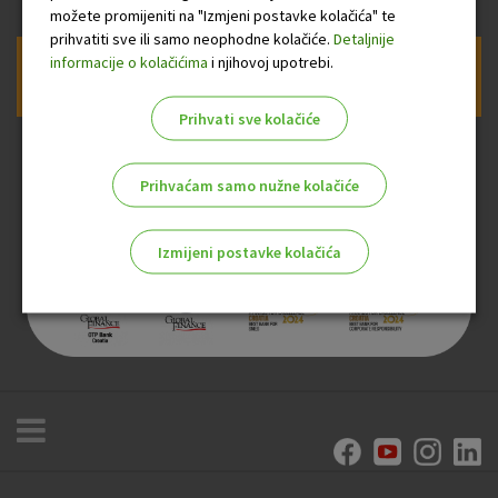
možete promijeniti na "Izmjeni postavke kolačića" te
prihvatiti sve ili samo neophodne kolačiće.
Detaljnije
informacije o kolačićima
i njihovoj upotrebi.
Prijava na newsletter OTP banke
Prihvati sve kolačiće
Prihvaćam samo nužne kolačiće
Izmijeni postavke kolačića
Odaberite najbolju opciju za vas!
Marketinški kolačići
Analitički kolačići
Nužni kolačići