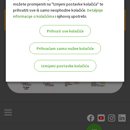
možete promijeniti na "Izmjeni postavke kolačića" te
prihvatiti sve ili samo neophodne kolačiće.
Detaljnije
informacije o kolačićima
i njihovoj upotrebi.
Prijava na newsletter OTP banke
Prihvati sve kolačiće
Prihvaćam samo nužne kolačiće
Izmijeni postavke kolačića
Odaberite najbolju opciju za vas!
Marketinški kolačići
Analitički kolačići
Nužni kolačići