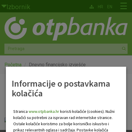
Skoči na glavni sadržaj
☰
Izbornik
HR
EN
Građani
Privatno bankarstvo
Agro
Mala poduzeća i obrtnici
Početna
Dnevno financijsko izvješće
Srednja i velika poduzeća
Informacije o postavkama
Dnevno financijsko
kolačića
Globalna tržišta
izvješće
Faktoring
Stranica
www.otpbanka.hr
koristi kolačiće (cookies). Nužni
kolačići su potrebni za ispravan rad internetske stranice.
Dnevno financijsko izvješće.pdf
O nama
Ostale kolačiće koristimo za bolje korisničko iskustvo i
prikaz relevantnih oglasa i sadržaja. Postavke kolačića