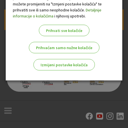
možete promijeniti na "Izmjeni postavke kolačića" te
prihvatiti sve ili samo neophodne kolačiće.
Detaljnije
informacije o kolačićima
i njihovoj upotrebi.
Prijava na newsletter OTP banke
Prihvati sve kolačiće
Prihvaćam samo nužne kolačiće
Izmijeni postavke kolačića
Odaberite najbolju opciju za vas!
Marketinški kolačići
Analitički kolačići
Nužni kolačići