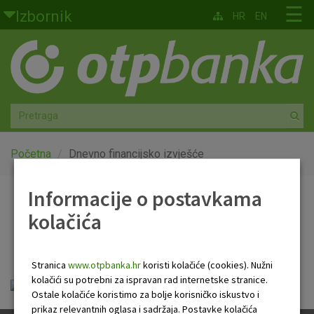
Skoči na glavni sadržaj
☰
Izbornik
HR
EN
Građani
Privatno bankarstvo
Agro
Mala poduzeća i obrtnici
Početna
Dnevno financijsko izvješće
Srednja i velika poduzeća
Informacije o postavkama
Dnevno financijsko
kolačića
Globalna tržišta
izvješće
Faktoring
Stranica
www.otpbanka.hr
koristi kolačiće (cookies). Nužni
kolačići su potrebni za ispravan rad internetske stranice.
Dnevno financijsko izvješće.pdf
O nama
Ostale kolačiće koristimo za bolje korisničko iskustvo i
prikaz relevantnih oglasa i sadržaja. Postavke kolačića