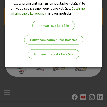
možete promijeniti na "Izmjeni postavke kolačića" te
prihvatiti sve ili samo neophodne kolačiće.
Detaljnije
informacije o kolačićima
i njihovoj upotrebi.
Prijava na newsletter OTP banke
Prihvati sve kolačiće
Prihvaćam samo nužne kolačiće
Izmijeni postavke kolačića
Odaberite najbolju opciju za vas!
Marketinški kolačići
Analitički kolačići
Nužni kolačići