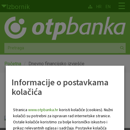
Skoči na glavni sadržaj
☰
Izbornik
HR
EN
Građani
Privatno bankarstvo
Agro
Mala poduzeća i obrtnici
Početna
Dnevno financijsko izvješće
Srednja i velika poduzeća
Informacije o postavkama
Dnevno financijsko
kolačića
Globalna tržišta
izvješće
Faktoring
Stranica
www.otpbanka.hr
koristi kolačiće (cookies). Nužni
kolačići su potrebni za ispravan rad internetske stranice.
OTP Dnevno financijsko izvješće.pdf
O nama
Ostale kolačiće koristimo za bolje korisničko iskustvo i
prikaz relevantnih oglasa i sadržaja. Postavke kolačića