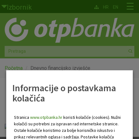
Skoči na glavni sadržaj
☰
Izbornik
HR
EN
Građani
Privatno bankarstvo
Agro
Mala poduzeća i obrtnici
Početna
Dnevno financijsko izvješće
Srednja i velika poduzeća
Informacije o postavkama
Dnevno financijsko
kolačića
Globalna tržišta
izvješće
Faktoring
Stranica
www.otpbanka.hr
koristi kolačiće (cookies). Nužni
kolačići su potrebni za ispravan rad internetske stranice.
Dnevno financijsko izvješće.pdf
O nama
Ostale kolačiće koristimo za bolje korisničko iskustvo i
prikaz relevantnih oglasa i sadržaja. Postavke kolačića