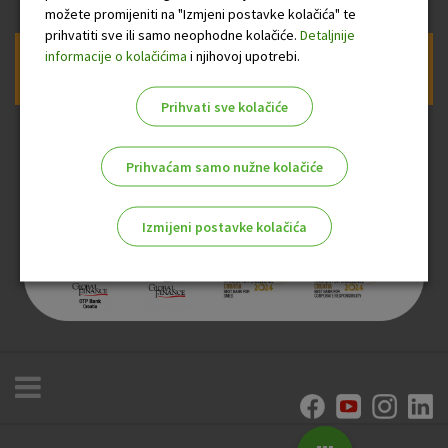
možete promijeniti na "Izmjeni postavke kolačića" te
prihvatiti sve ili samo neophodne kolačiće.
Detaljnije
informacije o kolačićima
i njihovoj upotrebi.
Prijava na newsletter OTP banke
Prihvati sve kolačiće
Prihvaćam samo nužne kolačiće
Izmijeni postavke kolačića
Odaberite najbolju opciju za vas!
Marketinški kolačići
Analitički kolačići
Nužni kolačići