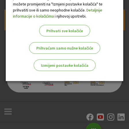
možete promijeniti na "Izmjeni postavke kolačića" te
prihvatiti sve ili samo neophodne kolačiće.
Detaljnije
informacije o kolačićima
i njihovoj upotrebi.
Prijava na newsletter OTP banke
Prihvati sve kolačiće
Prihvaćam samo nužne kolačiće
Izmijeni postavke kolačića
Odaberite najbolju opciju za vas!
Marketinški kolačići
Analitički kolačići
Nužni kolačići