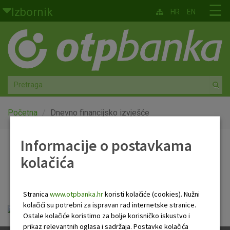
Skoči na glavni sadržaj
☰
Izbornik
HR
EN
Građani
Privatno bankarstvo
Agro
Mala poduzeća i obrtnici
Početna
Dnevno financijsko izvješće
Srednja i velika poduzeća
Informacije o postavkama
Dnevno financijsko
kolačića
Globalna tržišta
izvješće
Faktoring
Stranica
www.otpbanka.hr
koristi kolačiće (cookies). Nužni
kolačići su potrebni za ispravan rad internetske stranice.
Dnevno financijsko izvješće.pdf
O nama
Ostale kolačiće koristimo za bolje korisničko iskustvo i
prikaz relevantnih oglasa i sadržaja. Postavke kolačića