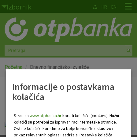
Skoči na glavni sadržaj
☰
Izbornik
HR
EN
Građani
Privatno bankarstvo
Agro
Mala poduzeća i obrtnici
Početna
Dnevno financijsko izvješće
Srednja i velika poduzeća
Informacije o postavkama
Dnevno financijsko
kolačića
Globalna tržišta
izvješće
Faktoring
Stranica
www.otpbanka.hr
koristi kolačiće (cookies). Nužni
kolačići su potrebni za ispravan rad internetske stranice.
Dnevno financijsko izvješće.pdf
O nama
Ostale kolačiće koristimo za bolje korisničko iskustvo i
prikaz relevantnih oglasa i sadržaja. Postavke kolačića