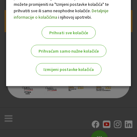
možete promijeniti na "Izmjeni postavke kolačića" te
prihvatiti sve ili samo neophodne kolačiće.
Detaljnije
informacije o kolačićima
i njihovoj upotrebi.
Prijava na newsletter OTP banke
Prihvati sve kolačiće
Prihvaćam samo nužne kolačiće
Izmijeni postavke kolačića
Odaberite najbolju opciju za vas!
Marketinški kolačići
Analitički kolačići
Nužni kolačići