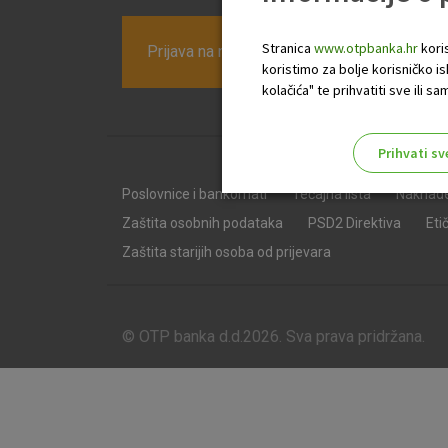
Stranica
www.otpbanka.hr
koris
Prijava na newsletter OTP banke
koristimo za bolje korisničko i
kolačića" te prihvatiti sve ili
Prihvati sv
Odaberite najbolju opciju za va
Poslovnice i bankomati
Tečajna lista
Naknad
Zaštita osobnih podataka
PSD2 Direktiva
Eti
Zaštita starijih osoba od prijevara
© OTP banka d.d.2026. Sva prava pridržana.