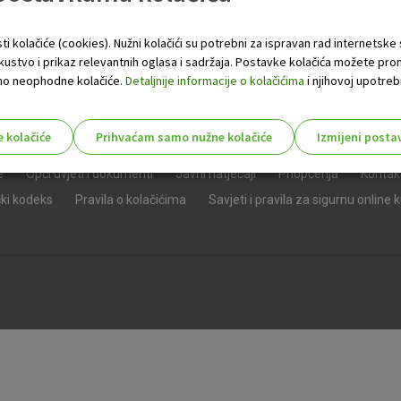
ti kolačiće (cookies). Nužni kolačići su potrebni za ispravan rad internetske
skustvo i prikaz relevantnih oglasa i sadržaja. Postavke kolačića možete pro
 samo neophodne kolačiće.
Detaljnije informacije o kolačićima
i njihovoj upotrebi
e kolačiće
Prihvaćam samo nužne kolačiće
Izmijeni posta
s!
e
Opći uvjeti i dokumenti
Javni natječaji
Priopćenja
Kontak
čki kodeks
Pravila o kolačićima
Savjeti i pravila za sigurnu online 
Nužni (tehnički) kolačići - uvijek 
Nužni
kolačići
Ovi kolačići nužni su za funkcioniranje internet
isključiti u našim sustavima. Uobičajeno se pos
radnje koje uključuju zahtjev za uslugama, kao 
preglednik možete postaviti da blokira te kolač
njima, ali u tom slučaju neki dijelovi stranice neće
pohranjuju nikakve informacije koje bi vas mogle