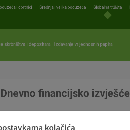
oduzeća i obrtnici
Srednja i velika poduzeća
Globalna tržišta
e skrbništva i depozitara
Izdavanje vrijednosnih papira
Dnevno financijsko izvješće
 postavkama kolačića