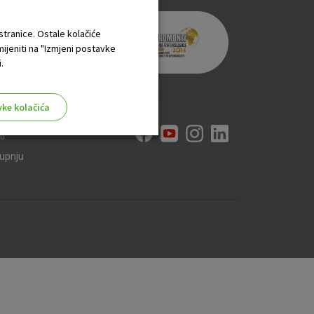
 stranice. Ostale kolačiće
mijeniti na "Izmjeni postavke
.
vke kolačića
ti
kupnju
aktivni
ske stranice i ne mogu se
tavljaju kao odgovor na vaše
što su postavke kolačića. Svoj
iće ili pošalje upozorenje o
 raditi. Ti kolačići ne
 identificirati.