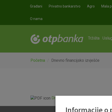
Skoči na glavni sadržaj
Građani
Privatno bankarstvo
Agro
Mala p
O nama
Tržišta
Uslug
Početna
Dnevno financijsko izvješće
Dnevno financijsko izvješće.pdf
Informacije o