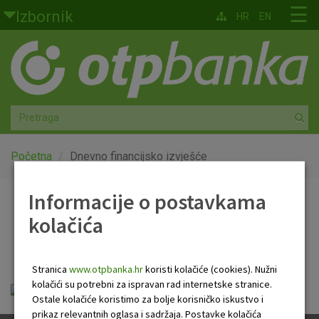
Skoči na glavni sadržaj
☰
Izbornik
HR
EN
Građani
Privatno bankarstvo
Agro
Mala poduzeća i obrtnici
Početna
Dnevno financijsko izvješće
Srednja i velika poduzeća
Informacije o postavkama
Dnevno financijsko
kolačića
Globalna tržišta
izvješće
Faktoring
Stranica
www.otpbanka.hr
koristi kolačiće (cookies). Nužni
kolačići su potrebni za ispravan rad internetske stranice.
Dnevno financijsko izvješće.pdf
O nama
Ostale kolačiće koristimo za bolje korisničko iskustvo i
prikaz relevantnih oglasa i sadržaja. Postavke kolačića