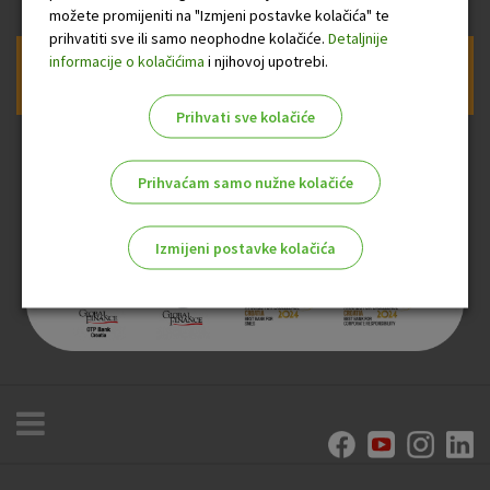
možete promijeniti na "Izmjeni postavke kolačića" te
prihvatiti sve ili samo neophodne kolačiće.
Detaljnije
informacije o kolačićima
i njihovoj upotrebi.
Prijava na newsletter OTP banke
Prihvati sve kolačiće
Prihvaćam samo nužne kolačiće
Izmijeni postavke kolačića
Odaberite najbolju opciju za vas!
Marketinški kolačići
Analitički kolačići
Nužni kolačići