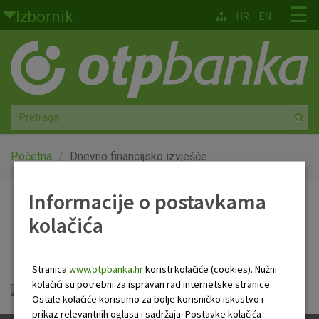
Skoči na glavni sadržaj
☰
Izbornik
HR
EN
Građani
Privatno bankarstvo
Agro
Mala poduzeća i obrtnici
Početna
Dnevno financijsko izvješće
Srednja i velika poduzeća
Informacije o postavkama
Dnevno financijsko
kolačića
Globalna tržišta
izvješće
Faktoring
Stranica
www.otpbanka.hr
koristi kolačiće (cookies). Nužni
kolačići su potrebni za ispravan rad internetske stranice.
Dnevno financijsko izvješće.pdf
O nama
Ostale kolačiće koristimo za bolje korisničko iskustvo i
prikaz relevantnih oglasa i sadržaja. Postavke kolačića