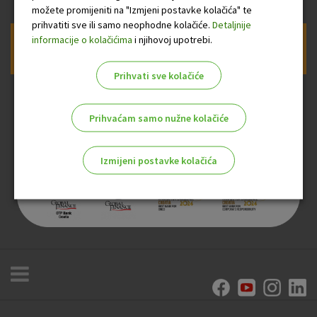
možete promijeniti na "Izmjeni postavke kolačića" te
prihvatiti sve ili samo neophodne kolačiće.
Detaljnije
informacije o kolačićima
i njihovoj upotrebi.
Prijava na newsletter OTP banke
Prihvati sve kolačiće
Prihvaćam samo nužne kolačiće
Izmijeni postavke kolačića
Odaberite najbolju opciju za vas!
Marketinški kolačići
Analitički kolačići
Nužni kolačići