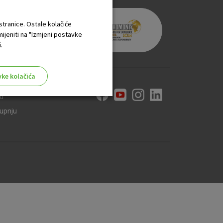
 stranice. Ostale kolačiće
mijeniti na "Izmjeni postavke
.
vke kolačića
ti
kupnju
aktivni
ske stranice i ne mogu se
tavljaju kao odgovor na vaše
što su postavke kolačića. Svoj
iće ili pošalje upozorenje o
 raditi. Ti kolačići ne
 identificirati.