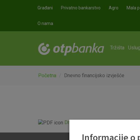
Skoči na glavni sadržaj
Građani
Privatno bankarstvo
Agro
Mala p
O nama
Tržišta
Uslug
Početna
Dnevno financijsko izvješće
Dnevno financijsko izvješće.pdf
Informacije o