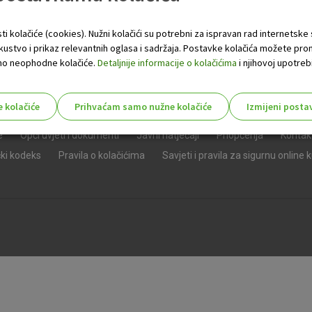
ti kolačiće (cookies). Nužni kolačići su potrebni za ispravan rad internetske
skustvo i prikaz relevantnih oglasa i sadržaja. Postavke kolačića možete pro
 samo neophodne kolačiće.
Detaljnije informacije o kolačićima
i njihovoj upotrebi
e kolačiće
Prihvaćam samo nužne kolačiće
Izmijeni posta
s!
e
Opći uvjeti i dokumenti
Javni natječaji
Priopćenja
Kontak
čki kodeks
Pravila o kolačićima
Savjeti i pravila za sigurnu online 
Nužni (tehnički) kolačići - uvijek 
Nužni
kolačići
Ovi kolačići nužni su za funkcioniranje internet
isključiti u našim sustavima. Uobičajeno se pos
radnje koje uključuju zahtjev za uslugama, kao 
preglednik možete postaviti da blokira te kolač
njima, ali u tom slučaju neki dijelovi stranice neće
pohranjuju nikakve informacije koje bi vas mogle