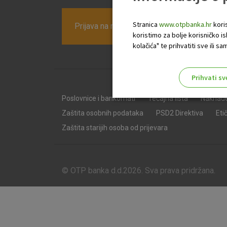
Stranica
www.otpbanka.hr
koris
Prijava na newsletter OTP banke
koristimo za bolje korisničko i
kolačića" te prihvatiti sve ili
Prihvati sv
Odaberite najbolju opciju za va
Poslovnice i bankomati
Tečajna lista
Naknad
Zaštita osobnih podataka
PSD2 Direktiva
Eti
Zaštita starijih osoba od prijevara
© OTP banka d.d.2026. Sva prava pridržana.