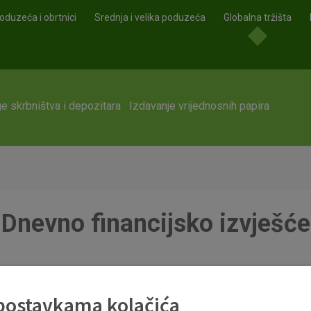
oduzeća i obrtnici
Srednja i velika poduzeća
Globalna tržišta
e skrbništva i depozitara
Izdavanje vrijednosnih papira
Dnevno financijsko izvješće
 postavkama kolačića