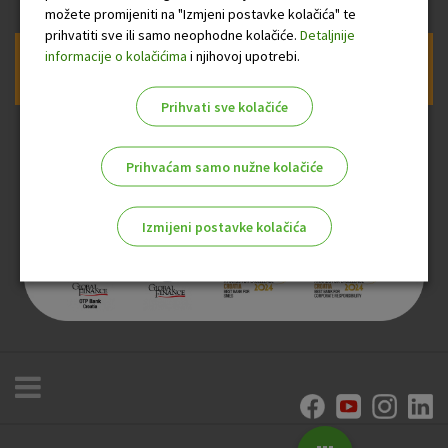
možete promijeniti na "Izmjeni postavke kolačića" te
prihvatiti sve ili samo neophodne kolačiće.
Detaljnije
informacije o kolačićima
i njihovoj upotrebi.
Prijava na newsletter OTP banke
Prihvati sve kolačiće
Prihvaćam samo nužne kolačiće
Izmijeni postavke kolačića
Odaberite najbolju opciju za vas!
Marketinški kolačići
Analitički kolačići
Nužni kolačići