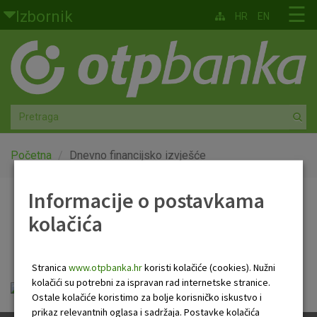
Skoči na glavni sadržaj
☰
Izbornik
HR
EN
Građani
Privatno bankarstvo
Agro
Mala poduzeća i obrtnici
Početna
Dnevno financijsko izvješće
Srednja i velika poduzeća
Informacije o postavkama
Dnevno financijsko
kolačića
Globalna tržišta
izvješće
Faktoring
Stranica
www.otpbanka.hr
koristi kolačiće (cookies). Nužni
kolačići su potrebni za ispravan rad internetske stranice.
Dnevno financijsko izvješće.pdf
O nama
Ostale kolačiće koristimo za bolje korisničko iskustvo i
prikaz relevantnih oglasa i sadržaja. Postavke kolačića