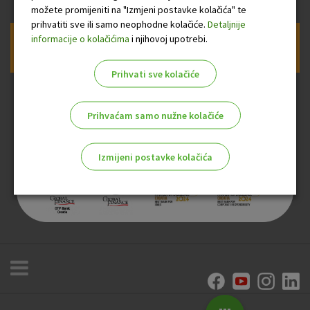
možete promijeniti na "Izmjeni postavke kolačića" te
prihvatiti sve ili samo neophodne kolačiće.
Detaljnije
informacije o kolačićima
i njihovoj upotrebi.
Prijava na newsletter OTP banke
Prihvati sve kolačiće
Prihvaćam samo nužne kolačiće
Izmijeni postavke kolačića
Odaberite najbolju opciju za vas!
Marketinški kolačići
Analitički kolačići
Nužni kolačići