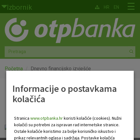
Skoči na glavni sadržaj
☰
Izbornik
HR
EN
Građani
Privatno bankarstvo
Agro
Mala poduzeća i obrtnici
Početna
Dnevno financijsko izvješće
Srednja i velika poduzeća
Informacije o postavkama
Dnevno financijsko
kolačića
Globalna tržišta
izvješće
Faktoring
Stranica
www.otpbanka.hr
koristi kolačiće (cookies). Nužni
kolačići su potrebni za ispravan rad internetske stranice.
OTP Dnevno financijsko izvješće.pdf
O nama
Ostale kolačiće koristimo za bolje korisničko iskustvo i
prikaz relevantnih oglasa i sadržaja. Postavke kolačića