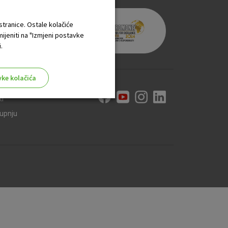
 stranice. Ostale kolačiće
mijeniti na "Izmjeni postavke
.
vke kolačića
ti
kupnju
aktivni
ske stranice i ne mogu se
tavljaju kao odgovor na vaše
što su postavke kolačića. Svoj
iće ili pošalje upozorenje o
 raditi. Ti kolačići ne
 identificirati.