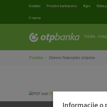
Skoči na glavni sadržaj
Građani
Privatno bankarstvo
Agro
Mala p
O nama
Tržišta
Uslug
Početna
Dnevno financijsko izvješće
OTP Dnevno financijsko izvješće.p
Informacije o