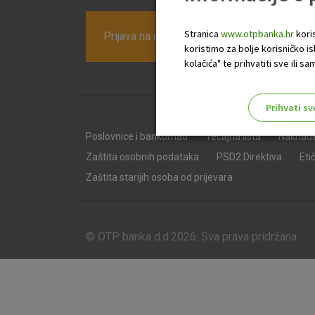
Stranica
www.otpbanka.hr
koris
Prijava na newsletter OTP banke
koristimo za bolje korisničko i
kolačića" te prihvatiti sve ili
Prihvati sv
Odaberite najbolju opciju za va
Poslovnice i bankomati
Tečajna lista
Naknad
Zaštita osobnih podataka
PSD2 Direktiva
Eti
Zaštita starijih osoba od prijevara
© OTP banka d.d.2026. Sva prava pridržana.