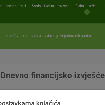
oduzeća i obrtnici
Srednja i velika poduzeća
Globalna tržišta
e skrbništva i depozitara
Izdavanje vrijednosnih papira
Dnevno financijsko izvješće
df
 postavkama kolačića