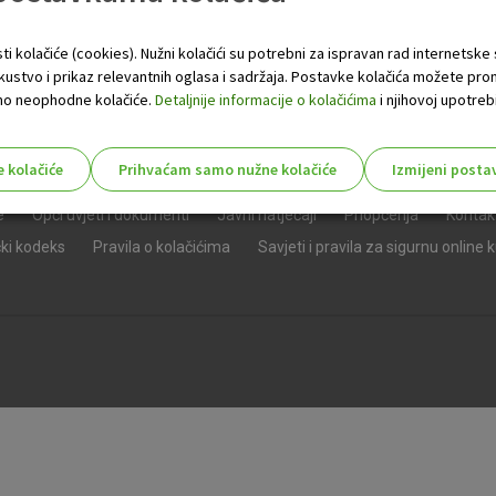
ti kolačiće (cookies). Nužni kolačići su potrebni za ispravan rad internetske
skustvo i prikaz relevantnih oglasa i sadržaja. Postavke kolačića možete pro
 samo neophodne kolačiće.
Detaljnije informacije o kolačićima
i njihovoj upotrebi
e kolačiće
Prihvaćam samo nužne kolačiće
Izmijeni posta
s!
e
Opći uvjeti i dokumenti
Javni natječaji
Priopćenja
Kontak
čki kodeks
Pravila o kolačićima
Savjeti i pravila za sigurnu online 
Nužni (tehnički) kolačići - uvijek 
Nužni
kolačići
Ovi kolačići nužni su za funkcioniranje internet
isključiti u našim sustavima. Uobičajeno se pos
radnje koje uključuju zahtjev za uslugama, kao 
preglednik možete postaviti da blokira te kolač
njima, ali u tom slučaju neki dijelovi stranice neće
pohranjuju nikakve informacije koje bi vas mogle