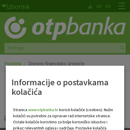
Skoči na glavni sadržaj
☰
Izbornik
HR
EN
Građani
Privatno bankarstvo
Agro
Mala poduzeća i obrtnici
Početna
Dnevno financijsko izvješće
Srednja i velika poduzeća
Informacije o postavkama
Dnevno financijsko
kolačića
Globalna tržišta
izvješće
Faktoring
Stranica
www.otpbanka.hr
koristi kolačiće (cookies). Nužni
kolačići su potrebni za ispravan rad internetske stranice.
otp_dnevno_financijsko_izvjesce.pdf
O nama
Ostale kolačiće koristimo za bolje korisničko iskustvo i
prikaz relevantnih oglasa i sadržaja. Postavke kolačića