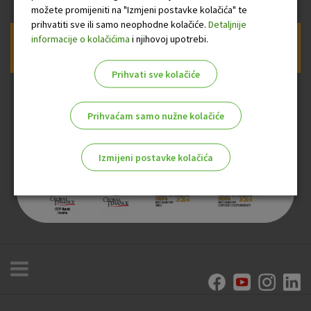
možete promijeniti na "Izmjeni postavke kolačića" te
prihvatiti sve ili samo neophodne kolačiće.
Detaljnije
informacije o kolačićima
i njihovoj upotrebi.
Prijava na newsletter OTP banke
Prihvati sve kolačiće
Prihvaćam samo nužne kolačiće
Izmijeni postavke kolačića
Odaberite najbolju opciju za vas!
Marketinški kolačići
Analitički kolačići
Nužni kolačići