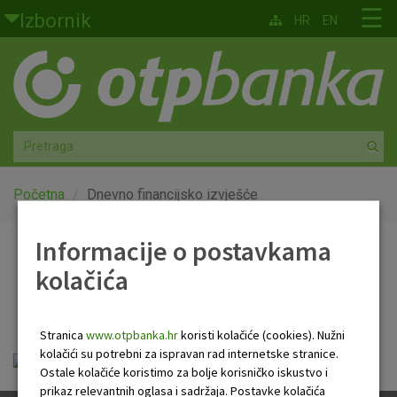
Skoči na glavni sadržaj
☰
Izbornik
HR
EN
Građani
Privatno bankarstvo
Agro
Mala poduzeća i obrtnici
Početna
Dnevno financijsko izvješće
Srednja i velika poduzeća
Informacije o postavkama
Dnevno financijsko
kolačića
Globalna tržišta
izvješće
Faktoring
Stranica
www.otpbanka.hr
koristi kolačiće (cookies). Nužni
kolačići su potrebni za ispravan rad internetske stranice.
OTP Dnevno financijsko izvješće.pdf
O nama
Ostale kolačiće koristimo za bolje korisničko iskustvo i
prikaz relevantnih oglasa i sadržaja. Postavke kolačića