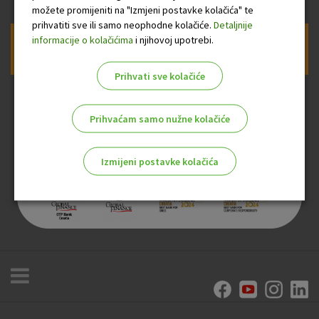
možete promijeniti na "Izmjeni postavke kolačića" te
prihvatiti sve ili samo neophodne kolačiće.
Detaljnije
informacije o kolačićima
i njihovoj upotrebi.
Prijava na newsletter OTP banke
Prihvati sve kolačiće
Prihvaćam samo nužne kolačiće
Izmijeni postavke kolačića
Odaberite najbolju opciju za vas!
Marketinški kolačići
Analitički kolačići
Nužni kolačići