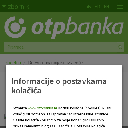
Skoči na glavni sadržaj
☰
Izbornik
HR
EN
Građani
Privatno bankarstvo
Agro
Mala poduzeća i obrtnici
Početna
Dnevno financijsko izvješće
Srednja i velika poduzeća
Informacije o postavkama
Dnevno financijsko
kolačića
Globalna tržišta
izvješće
Faktoring
Stranica
www.otpbanka.hr
koristi kolačiće (cookies). Nužni
kolačići su potrebni za ispravan rad internetske stranice.
OTP Dnevno financijsko izvješće.pdf
O nama
Ostale kolačiće koristimo za bolje korisničko iskustvo i
prikaz relevantnih oglasa i sadržaja. Postavke kolačića