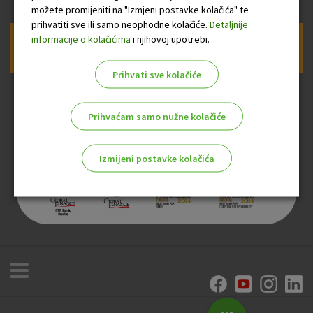
možete promijeniti na "Izmjeni postavke kolačića" te
prihvatiti sve ili samo neophodne kolačiće.
Detaljnije
informacije o kolačićima
i njihovoj upotrebi.
Prijava na newsletter OTP banke
Prihvati sve kolačiće
Prihvaćam samo nužne kolačiće
Izmijeni postavke kolačića
Odaberite najbolju opciju za vas!
Marketinški kolačići
Analitički kolačići
Nužni kolačići