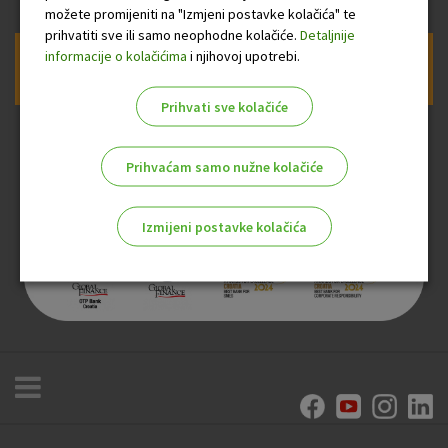
možete promijeniti na "Izmjeni postavke kolačića" te
prihvatiti sve ili samo neophodne kolačiće.
Detaljnije
informacije o kolačićima
i njihovoj upotrebi.
Prijava na newsletter OTP banke
Prihvati sve kolačiće
Prihvaćam samo nužne kolačiće
Izmijeni postavke kolačića
Odaberite najbolju opciju za vas!
Marketinški kolačići
Analitički kolačići
Nužni kolačići