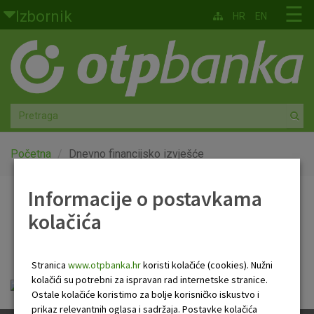
Skoči na glavni sadržaj
☰
Izbornik
HR
EN
Građani
Privatno bankarstvo
Agro
Mala poduzeća i obrtnici
Početna
Dnevno financijsko izvješće
Srednja i velika poduzeća
Informacije o postavkama
Dnevno financijsko
kolačića
Globalna tržišta
izvješće
Faktoring
Stranica
www.otpbanka.hr
koristi kolačiće (cookies). Nužni
kolačići su potrebni za ispravan rad internetske stranice.
OTP Dnevno financijsko izvješće.pdf
O nama
Ostale kolačiće koristimo za bolje korisničko iskustvo i
prikaz relevantnih oglasa i sadržaja. Postavke kolačića