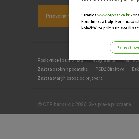
Stranica
www.otpbanka.hr
koris
Prijava na newsletter OTP banke
koristimo za bolje korisničko i
kolačića" te prihvatiti sve ili
Prihvati sv
Odaberite najbolju opciju za va
Poslovnice i bankomati
Tečajna lista
Naknad
Zaštita osobnih podataka
PSD2 Direktiva
Eti
Zaštita starijih osoba od prijevara
© OTP banka d.d.2026. Sva prava pridržana.