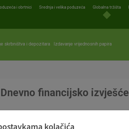
oduzeća i obrtnici
Srednja i velika poduzeća
Globalna tržišta
e skrbništva i depozitara
Izdavanje vrijednosnih papira
Dnevno financijsko izvješće
df
 postavkama kolačića