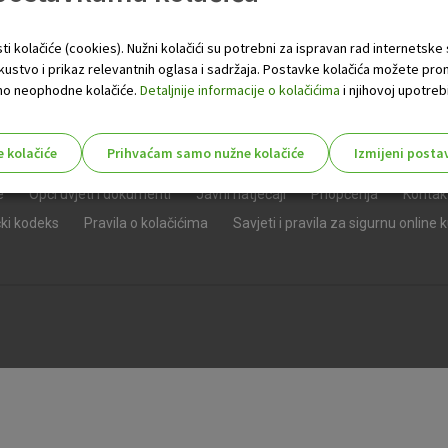
ti kolačiće (cookies). Nužni kolačići su potrebni za ispravan rad internetske
skustvo i prikaz relevantnih oglasa i sadržaja. Postavke kolačića možete pro
 samo neophodne kolačiće.
Detaljnije informacije o kolačićima
i njihovoj upotrebi
e kolačiće
Prihvaćam samo nužne kolačiće
Izmijeni posta
s!
e
Opći uvjeti i dokumenti
Javni natječaji
Priopćenja
Kontak
čki kodeks
Pravila o kolačićima
Savjeti i pravila za sigurnu online 
Nužni (tehnički) kolačići - uvijek 
Nužni
kolačići
Ovi kolačići nužni su za funkcioniranje internet
isključiti u našim sustavima. Uobičajeno se pos
radnje koje uključuju zahtjev za uslugama, kao 
preglednik možete postaviti da blokira te kolač
njima, ali u tom slučaju neki dijelovi stranice neće
pohranjuju nikakve informacije koje bi vas mogle