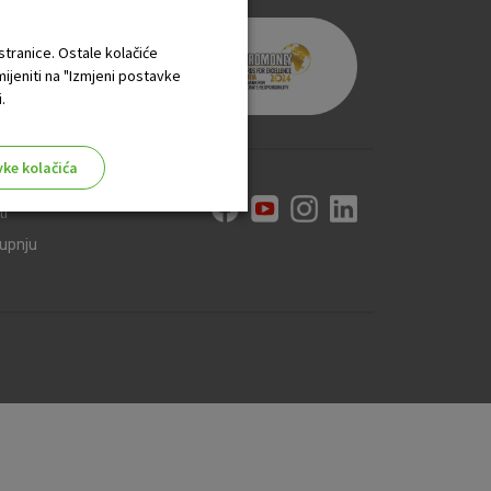
 stranice. Ostale kolačiće
mijeniti na "Izmjeni postavke
.
vke kolačića
ti
kupnju
aktivni
ske stranice i ne mogu se
tavljaju kao odgovor na vaše
što su postavke kolačića. Svoj
iće ili pošalje upozorenje o
 raditi. Ti kolačići ne
 identificirati.