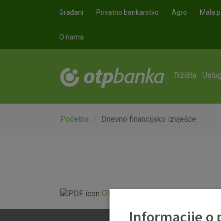
Skoči na glavni sadržaj
Građani
Privatno bankarstvo
Agro
Mala p
O nama
Tržišta
Uslug
Početna
Dnevno financijsko izvješće
OTP Dnevno financijsko izvješće.p
Informacije o