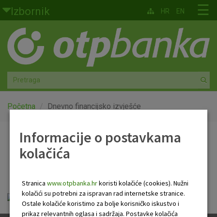
Skoči na glavni sadržaj
☰
Izbornik
HR
EN
Građani
Privatno bankarstvo
Agro
Mala poduzeća i obrtnici
Početna
Dnevno financijsko izvješće
Srednja i velika poduzeća
Informacije o postavkama
Dnevno financijsko
kolačića
Globalna tržišta
izvješće
Faktoring
Stranica
www.otpbanka.hr
koristi kolačiće (cookies). Nužni
kolačići su potrebni za ispravan rad internetske stranice.
OTP Dnevno financijsko izvješće.pdf
O nama
Ostale kolačiće koristimo za bolje korisničko iskustvo i
prikaz relevantnih oglasa i sadržaja. Postavke kolačića