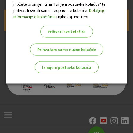
možete promijeniti na "Izmjeni postavke kolačića" te
prihvatiti sve ili samo neophodne kolačiće.
Detaljnije
informacije o kolačićima
i njihovoj upotrebi.
Prijava na newsletter OTP banke
Prihvati sve kolačiće
Prihvaćam samo nužne kolačiće
Izmijeni postavke kolačića
Odaberite najbolju opciju za vas!
Marketinški kolačići
Analitički kolačići
Nužni kolačići