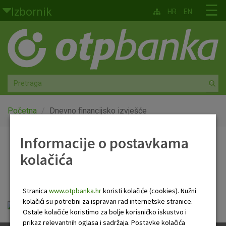
Skoči na glavni sadržaj
☰
Izbornik
HR
EN
Građani
Privatno bankarstvo
Agro
Mala poduzeća i obrtnici
Početna
Dnevno financijsko izvješće
Srednja i velika poduzeća
Informacije o postavkama
Dnevno financijsko
kolačića
Globalna tržišta
izvješće
Faktoring
Stranica
www.otpbanka.hr
koristi kolačiće (cookies). Nužni
kolačići su potrebni za ispravan rad internetske stranice.
OTP Dnevno financijsko izvješće.pdf
O nama
Ostale kolačiće koristimo za bolje korisničko iskustvo i
prikaz relevantnih oglasa i sadržaja. Postavke kolačića