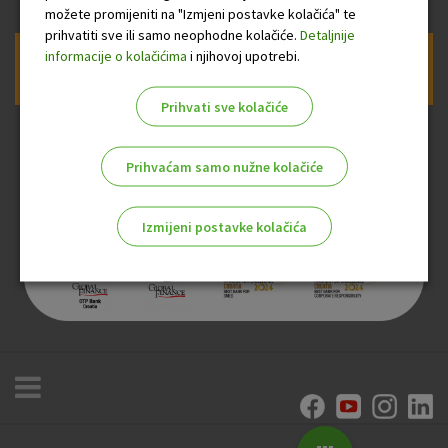
možete promijeniti na "Izmjeni postavke kolačića" te
prihvatiti sve ili samo neophodne kolačiće.
Detaljnije
informacije o kolačićima
i njihovoj upotrebi.
Prijava na newsletter OTP banke
Prihvati sve kolačiće
Prihvaćam samo nužne kolačiće
Izmijeni postavke kolačića
Odaberite najbolju opciju za vas!
Marketinški kolačići
Analitički kolačići
Nužni kolačići