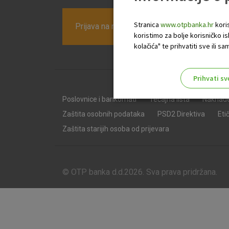
Stranica
www.otpbanka.hr
koris
Prijava na newsletter OTP banke
koristimo za bolje korisničko i
kolačića" te prihvatiti sve ili
Prihvati sv
Odaberite najbolju opciju za va
Poslovnice i bankomati
Tečajna lista
Naknad
Zaštita osobnih podataka
PSD2 Direktiva
Eti
Zaštita starijih osoba od prijevara
© OTP banka d.d.2026. Sva prava pridržana.