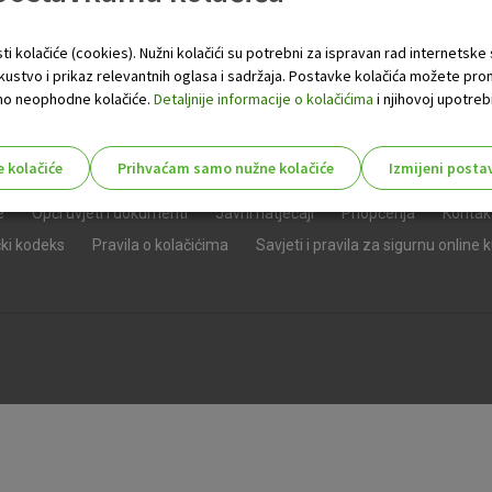
ti kolačiće (cookies). Nužni kolačići su potrebni za ispravan rad internetske
skustvo i prikaz relevantnih oglasa i sadržaja. Postavke kolačića možete pro
 samo neophodne kolačiće.
Detaljnije informacije o kolačićima
i njihovoj upotrebi
e kolačiće
Prihvaćam samo nužne kolačiće
Izmijeni posta
s!
e
Opći uvjeti i dokumenti
Javni natječaji
Priopćenja
Kontak
čki kodeks
Pravila o kolačićima
Savjeti i pravila za sigurnu online 
Nužni (tehnički) kolačići - uvijek 
Nužni
kolačići
Ovi kolačići nužni su za funkcioniranje internet
isključiti u našim sustavima. Uobičajeno se pos
radnje koje uključuju zahtjev za uslugama, kao 
preglednik možete postaviti da blokira te kolač
njima, ali u tom slučaju neki dijelovi stranice neće
pohranjuju nikakve informacije koje bi vas mogle