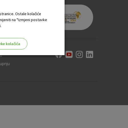
 stranice. Ostale kolačiće
mijeniti na "Izmjeni postavke
.
vke kolačića
ti
kupnju
aktivni
ske stranice i ne mogu se
tavljaju kao odgovor na vaše
što su postavke kolačića. Svoj
iće ili pošalje upozorenje o
 raditi. Ti kolačići ne
 identificirati.