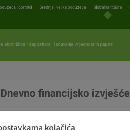
oduzeća i obrtnici
Srednja i velika poduzeća
Globalna tržišta
e skrbništva i depozitara
Izdavanje vrijednosnih papira
Dnevno financijsko izvješće
df
 postavkama kolačića