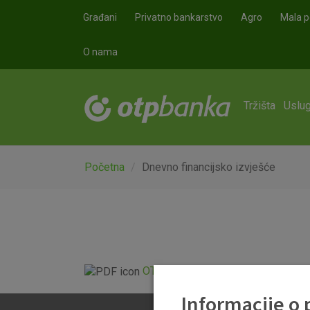
Skoči na glavni sadržaj
Građani
Privatno bankarstvo
Agro
Mala p
O nama
Tržišta
Uslug
Početna
Dnevno financijsko izvješće
OTP Dnevno financijsko izvješće.p
Informacije o