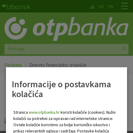
Skoči na glavni sadržaj
☰
Izbornik
HR
EN
Građani
Privatno bankarstvo
Agro
Mala poduzeća i obrtnici
Početna
Dnevno financijsko izvješće
Srednja i velika poduzeća
Informacije o postavkama
Dnevno financijsko
kolačića
Globalna tržišta
izvješće
Faktoring
Stranica
www.otpbanka.hr
koristi kolačiće (cookies). Nužni
kolačići su potrebni za ispravan rad internetske stranice.
OTP Dnevno financijsko izvješće.pdf
O nama
Ostale kolačiće koristimo za bolje korisničko iskustvo i
prikaz relevantnih oglasa i sadržaja. Postavke kolačića