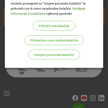
možete promijeniti na "Izmjeni postavke kolačića" te
prihvatiti sve ili samo neophodne kolačiće.
Detaljnije
informacije o kolačićima
i njihovoj upotrebi.
Prijava na newsletter OTP banke
Prihvati sve kolačiće
Prihvaćam samo nužne kolačiće
Izmijeni postavke kolačića
Odaberite najbolju opciju za vas!
Marketinški kolačići
Analitički kolačići
Nužni kolačići