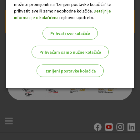
možete promijeniti na "Izmjeni postavke kolačića" te
prihvatiti sve ili samo neophodne kolačiće.
Detaljnije
informacije o kolačićima
i njihovoj upotrebi.
Prijava na newsletter OTP banke
Prihvati sve kolačiće
Prihvaćam samo nužne kolačiće
Izmijeni postavke kolačića
Odaberite najbolju opciju za vas!
Marketinški kolačići
Analitički kolačići
Nužni kolačići