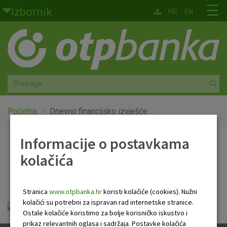
Skoči na glavni sadržaj
☰
Izbornik
HR
EN
Građani
Privatno bankarstvo
Agro
Mala poduzeća i obrtnici
Početna
Dnevno financijsko izvješće
Srednja i velika poduzeća
Informacije o postavkama
Dnevno financijsko
kolačića
Globalna tržišta
izvješće
Faktoring
Stranica
www.otpbanka.hr
koristi kolačiće (cookies). Nužni
kolačići su potrebni za ispravan rad internetske stranice.
OTP Dnevno financijsko izvješće.pdf
O nama
Ostale kolačiće koristimo za bolje korisničko iskustvo i
prikaz relevantnih oglasa i sadržaja. Postavke kolačića