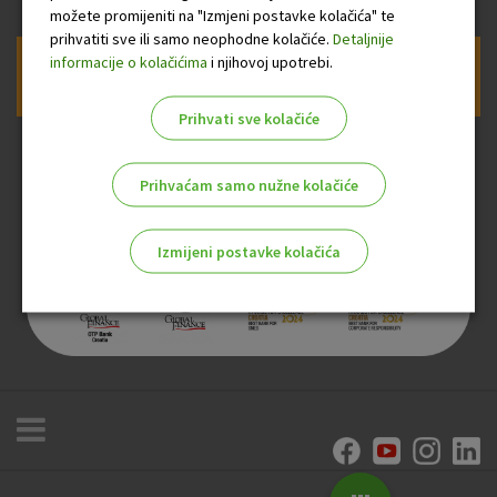
možete promijeniti na "Izmjeni postavke kolačića" te
prihvatiti sve ili samo neophodne kolačiće.
Detaljnije
informacije o kolačićima
i njihovoj upotrebi.
Prijava na newsletter OTP banke
Prihvati sve kolačiće
Prihvaćam samo nužne kolačiće
Izmijeni postavke kolačića
Odaberite najbolju opciju za vas!
Marketinški kolačići
Analitički kolačići
Nužni kolačići