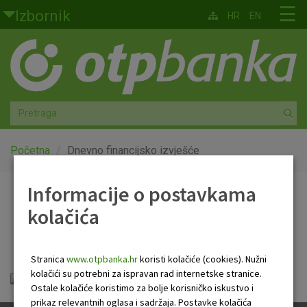
Skoči na glavni sadržaj
☰
Izbornik
HR
EN
Građani
Privatno bankarstvo
Agro
Mala poduzeća i obrtnici
Početna
Dnevno financijsko izvješće
Srednja i velika poduzeća
Informacije o postavkama
Dnevno financijsko
kolačića
Globalna tržišta
izvješće
Faktoring
Stranica
www.otpbanka.hr
koristi kolačiće (cookies). Nužni
kolačići su potrebni za ispravan rad internetske stranice.
OTP Dnevno financijsko izvješće.pdf
O nama
Ostale kolačiće koristimo za bolje korisničko iskustvo i
prikaz relevantnih oglasa i sadržaja. Postavke kolačića