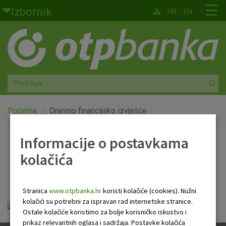
Skoči na glavni sadržaj
☰
Izbornik
HR
EN
Građani
Privatno bankarstvo
Agro
Mala poduzeća i obrtnici
Početna
Dnevno financijsko izvješće
Srednja i velika poduzeća
Informacije o postavkama
Dnevno financijsko
kolačića
Globalna tržišta
izvješće
Faktoring
Stranica
www.otpbanka.hr
koristi kolačiće (cookies). Nužni
kolačići su potrebni za ispravan rad internetske stranice.
OTP Dnevno financijsko izvješće.pdf
O nama
Ostale kolačiće koristimo za bolje korisničko iskustvo i
prikaz relevantnih oglasa i sadržaja. Postavke kolačića