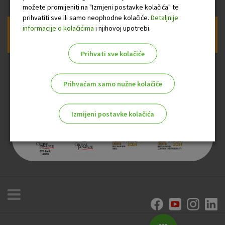
možete promijeniti na "Izmjeni postavke kolačića" te
prihvatiti sve ili samo neophodne kolačiće.
Detaljnije
informacije o kolačićima
i njihovoj upotrebi.
Prijava na newsletter OTP banke
Prihvati sve kolačiće
Prihvaćam samo nužne kolačiće
Izmijeni postavke kolačića
Odaberite najbolju opciju za vas!
Marketinški kolačići
Analitički kolačići
Nužni kolačići