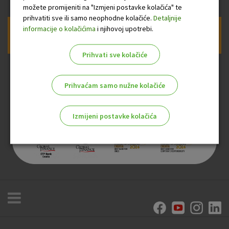
možete promijeniti na "Izmjeni postavke kolačića" te
prihvatiti sve ili samo neophodne kolačiće.
Detaljnije
informacije o kolačićima
i njihovoj upotrebi.
Prijava na newsletter OTP banke
Prihvati sve kolačiće
Prihvaćam samo nužne kolačiće
Izmijeni postavke kolačića
Odaberite najbolju opciju za vas!
Marketinški kolačići
Analitički kolačići
Nužni kolačići