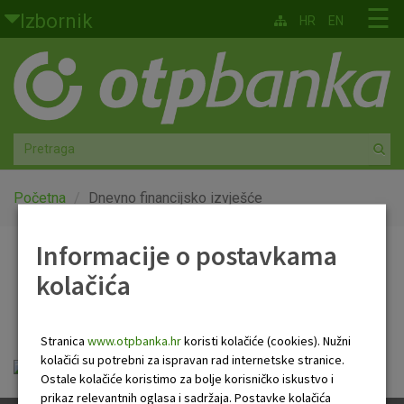
Skoči na glavni sadržaj
☰
Izbornik
HR
EN
Građani
Privatno bankarstvo
Agro
Mala poduzeća i obrtnici
Početna
Dnevno financijsko izvješće
Srednja i velika poduzeća
Informacije o postavkama
Dnevno financijsko
kolačića
Globalna tržišta
izvješće
Faktoring
Stranica
www.otpbanka.hr
koristi kolačiće (cookies). Nužni
kolačići su potrebni za ispravan rad internetske stranice.
OTP Dnevno financijsko izvješće.pdf
O nama
Ostale kolačiće koristimo za bolje korisničko iskustvo i
prikaz relevantnih oglasa i sadržaja. Postavke kolačića