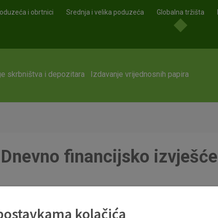
oduzeća i obrtnici
Srednja i velika poduzeća
Globalna tržišta
e skrbništva i depozitara
Izdavanje vrijednosnih papira
Dnevno financijsko izvješće
df
 postavkama kolačića