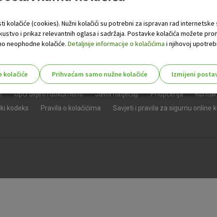
ti kolačiće (cookies). Nužni kolačići su potrebni za ispravan rad internetske
skustvo i prikaz relevantnih oglasa i sadržaja. Postavke kolačića možete pro
 samo neophodne kolačiće.
Detaljnije informacije o kolačićima
i njihovoj upotrebi
e kolačiće
Prihvaćam samo nužne kolačiće
Izmijeni posta
s!
e
Opći uvjeti i dokumenti
Javni natječaji
Priopćenja
Kontak
čki kodeks
Pravila o kolačićima
Savjeti i pravila za sigurnu online 
Nužni (tehnički) kolačići - uvijek 
Nužni
kolačići
Ovi kolačići nužni su za funkcioniranje internet
isključiti u našim sustavima. Uobičajeno se pos
radnje koje uključuju zahtjev za uslugama, kao 
preglednik možete postaviti da blokira te kolač
njima, ali u tom slučaju neki dijelovi stranice neće
pohranjuju nikakve informacije koje bi vas mogle