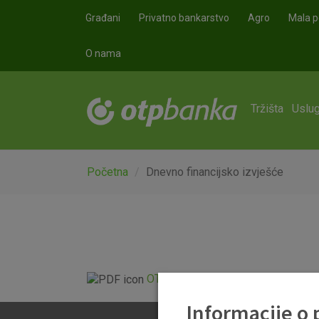
Skoči na glavni sadržaj
Građani
Privatno bankarstvo
Agro
Mala p
O nama
Tržišta
Uslug
Početna
Dnevno financijsko izvješće
OTP Dnevno financijsko izvješće.p
Informacije o