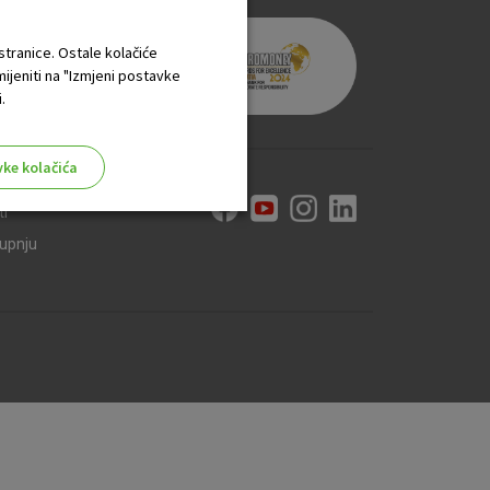
 stranice. Ostale kolačiće
mijeniti na "Izmjeni postavke
.
vke kolačića
ti
kupnju
aktivni
ske stranice i ne mogu se
tavljaju kao odgovor na vaše
što su postavke kolačića. Svoj
iće ili pošalje upozorenje o
 raditi. Ti kolačići ne
 identificirati.