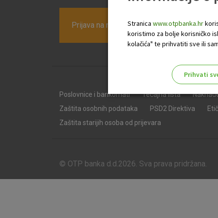
Stranica
www.otpbanka.hr
koris
Prijava na newsletter OTP banke
koristimo za bolje korisničko i
kolačića" te prihvatiti sve ili
Prihvati sv
Odaberite najbolju opciju za va
Poslovnice i bankomati
Tečajna lista
Naknad
Zaštita osobnih podataka
PSD2 Direktiva
Eti
Zaštita starijih osoba od prijevara
© OTP banka d.d.2026. Sva prava pridržana.