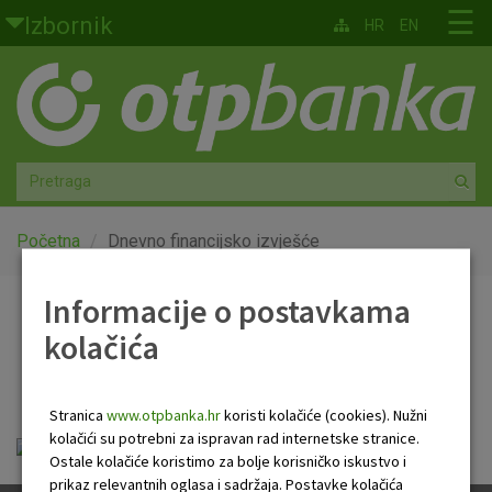
Skoči na glavni sadržaj
☰
Izbornik
HR
EN
Građani
Privatno bankarstvo
Agro
Mala poduzeća i obrtnici
Početna
Dnevno financijsko izvješće
Srednja i velika poduzeća
Informacije o postavkama
Dnevno financijsko
kolačića
Globalna tržišta
izvješće
Faktoring
Stranica
www.otpbanka.hr
koristi kolačiće (cookies). Nužni
kolačići su potrebni za ispravan rad internetske stranice.
Dnevno financijsko izvješće.pdf
O nama
Ostale kolačiće koristimo za bolje korisničko iskustvo i
prikaz relevantnih oglasa i sadržaja. Postavke kolačića