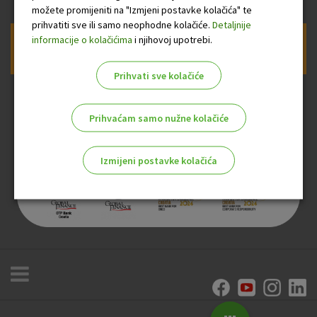
možete promijeniti na "Izmjeni postavke kolačića" te
prihvatiti sve ili samo neophodne kolačiće.
Detaljnije
informacije o kolačićima
i njihovoj upotrebi.
Prijava na newsletter OTP banke
Prihvati sve kolačiće
Prihvaćam samo nužne kolačiće
Izmijeni postavke kolačića
Odaberite najbolju opciju za vas!
Marketinški kolačići
Analitički kolačići
Nužni kolačići