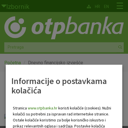
Skoči na glavni sadržaj
☰
Izbornik
HR
EN
Građani
Privatno bankarstvo
Agro
Mala poduzeća i obrtnici
Početna
Dnevno financijsko izvješće
Srednja i velika poduzeća
Informacije o postavkama
Dnevno financijsko
kolačića
Globalna tržišta
izvješće
Faktoring
Stranica
www.otpbanka.hr
koristi kolačiće (cookies). Nužni
kolačići su potrebni za ispravan rad internetske stranice.
Dnevno financijsko izvješće.pdf
O nama
Ostale kolačiće koristimo za bolje korisničko iskustvo i
prikaz relevantnih oglasa i sadržaja. Postavke kolačića