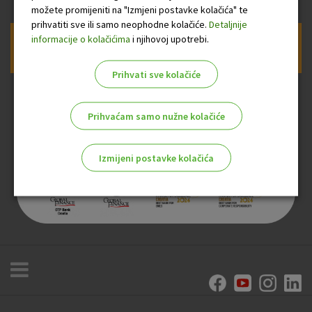
možete promijeniti na "Izmjeni postavke kolačića" te
prihvatiti sve ili samo neophodne kolačiće.
Detaljnije
informacije o kolačićima
i njihovoj upotrebi.
Prijava na newsletter OTP banke
Prihvati sve kolačiće
Prihvaćam samo nužne kolačiće
Izmijeni postavke kolačića
Odaberite najbolju opciju za vas!
Marketinški kolačići
Analitički kolačići
Nužni kolačići