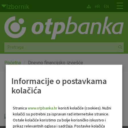
Skoči na glavni sadržaj
☰
Izbornik
HR
EN
Građani
Privatno bankarstvo
Agro
Mala poduzeća i obrtnici
Početna
Dnevno financijsko izvješće
Srednja i velika poduzeća
Informacije o postavkama
Dnevno financijsko
kolačića
Globalna tržišta
izvješće
Faktoring
Stranica
www.otpbanka.hr
koristi kolačiće (cookies). Nužni
kolačići su potrebni za ispravan rad internetske stranice.
OTP Dnevno financijsko izvješće.pdf
O nama
Ostale kolačiće koristimo za bolje korisničko iskustvo i
prikaz relevantnih oglasa i sadržaja. Postavke kolačića