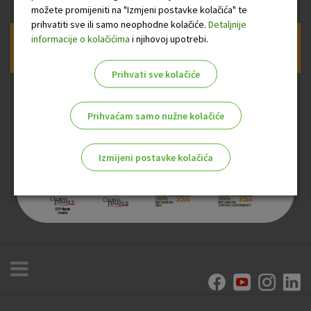
možete promijeniti na "Izmjeni postavke kolačića" te
prihvatiti sve ili samo neophodne kolačiće.
Detaljnije
informacije o kolačićima
i njihovoj upotrebi.
Prijava na newsletter OTP banke
Prihvati sve kolačiće
Prihvaćam samo nužne kolačiće
Izmijeni postavke kolačića
Odaberite najbolju opciju za vas!
Marketinški kolačići
Analitički kolačići
Nužni kolačići