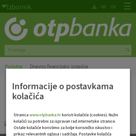
Skoči na glavni sadržaj
☰
Izbornik
HR
EN
Građani
Privatno bankarstvo
Agro
Mala poduzeća i obrtnici
Početna
Dnevno financijsko izvješće
Srednja i velika poduzeća
Informacije o postavkama
Dnevno financijsko
kolačića
Globalna tržišta
izvješće
Faktoring
Stranica
www.otpbanka.hr
koristi kolačiće (cookies). Nužni
kolačići su potrebni za ispravan rad internetske stranice.
Dnevno financijsko izvješće.pdf
O nama
Ostale kolačiće koristimo za bolje korisničko iskustvo i
prikaz relevantnih oglasa i sadržaja. Postavke kolačića