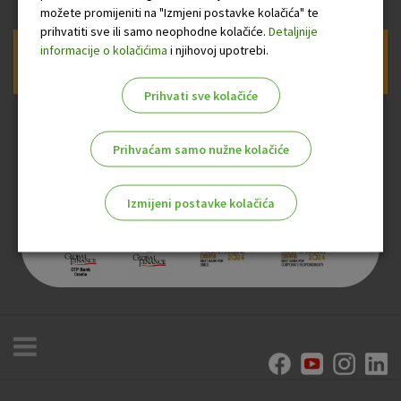
možete promijeniti na "Izmjeni postavke kolačića" te
prihvatiti sve ili samo neophodne kolačiće.
Detaljnije
informacije o kolačićima
i njihovoj upotrebi.
Prijava na newsletter OTP banke
Prihvati sve kolačiće
Prihvaćam samo nužne kolačiće
Izmijeni postavke kolačića
Odaberite najbolju opciju za vas!
Marketinški kolačići
Analitički kolačići
Nužni kolačići