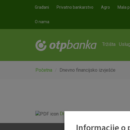
Skoči na glavni sadržaj
Građani
Privatno bankarstvo
Agro
Mala p
O nama
Tržišta
Uslug
Početna
Dnevno financijsko izvješće
Dnevno financijsko izvješće.pdf
Informacije o