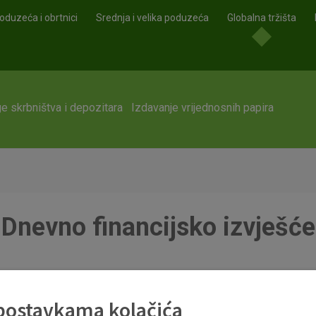
oduzeća i obrtnici
Srednja i velika poduzeća
Globalna tržišta
e skrbništva i depozitara
Izdavanje vrijednosnih papira
Dnevno financijsko izvješće
 postavkama kolačića