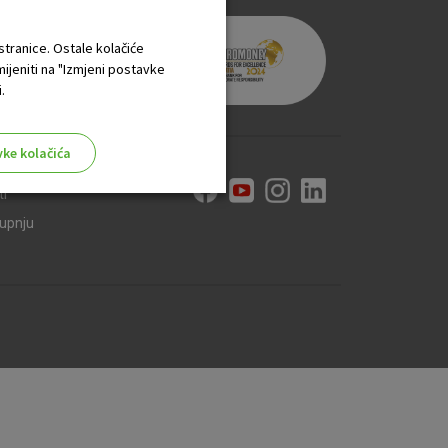
 stranice. Ostale kolačiće
mijeniti na "Izmjeni postavke
.
vke kolačića
ti
kupnju
aktivni
ske stranice i ne mogu se
tavljaju kao odgovor na vaše
što su postavke kolačića. Svoj
iće ili pošalje upozorenje o
 raditi. Ti kolačići ne
 identificirati.