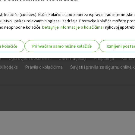
ti kolačiće (cookies). Nužni kolačići su potrebni za ispravan rad internetske
skustvo i prikaz relevantnih oglasa i sadržaja. Postavke kolačića možete pro
 samo neophodne kolačiće.
Detaljnije informacije o kolačićima
i njihovoj upotrebi
e kolačiće
Prihvaćam samo nužne kolačiće
Izmijeni posta
s!
e
Opći uvjeti i dokumenti
Javni natječaji
Priopćenja
Kontak
čki kodeks
Pravila o kolačićima
Savjeti i pravila za sigurnu online 
Nužni (tehnički) kolačići - uvijek 
Nužni
kolačići
Ovi kolačići nužni su za funkcioniranje internet
isključiti u našim sustavima. Uobičajeno se pos
radnje koje uključuju zahtjev za uslugama, kao 
preglednik možete postaviti da blokira te kolač
njima, ali u tom slučaju neki dijelovi stranice neće
pohranjuju nikakve informacije koje bi vas mogle