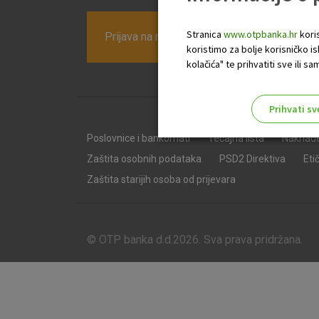
Stranica
www.otpbanka.hr
koris
Prijava na newsletter OTP banke
koristimo za bolje korisničko i
kolačića" te prihvatiti sve ili
Prihvati sv
Odaberite najbolju opciju za va
Poslovnice i bankomati
Tečajna lista
Naknad
Zaštita osobnih podataka
PSD2 Direktiva
Eti
Zaštita starijih osoba od prijevara
© OTP banka d.d.2026. Sva prava pridržana.