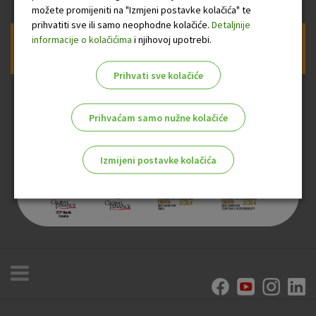
možete promijeniti na "Izmjeni postavke kolačića" te
prihvatiti sve ili samo neophodne kolačiće.
Detaljnije
informacije o kolačićima
i njihovoj upotrebi.
Prijava na newsletter OTP banke
Prihvati sve kolačiće
Prihvaćam samo nužne kolačiće
Izmijeni postavke kolačića
Odaberite najbolju opciju za vas!
Marketinški kolačići
Analitički kolačići
Nužni kolačići