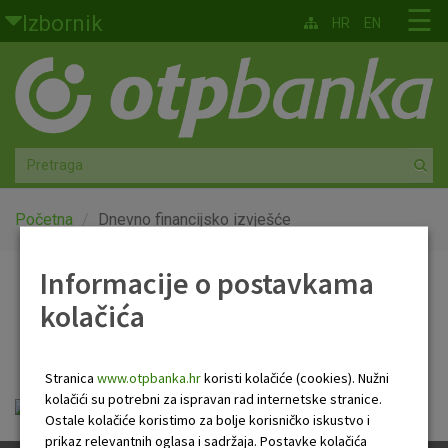
Skoči na glavni sadržaj
☰
Izbornik
HR
EN
Građani
Privatno bankarstvo
Agro
Mala poduzeća i obrtnici
Početna
Dnevno financijsko izvješće
Srednja i velika poduzeća
Informacije o postavkama
Dnevno financijsko
kolačića
Globalna tržišta
izvješće
Faktoring
Stranica
www.otpbanka.hr
koristi kolačiće (cookies). Nužni
kolačići su potrebni za ispravan rad internetske stranice.
OTP Dnevno financijsko izvješće.pdf
O nama
Ostale kolačiće koristimo za bolje korisničko iskustvo i
prikaz relevantnih oglasa i sadržaja. Postavke kolačića