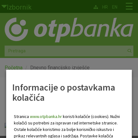
Skoči na glavni sadržaj
☰
Izbornik
HR
EN
Građani
Privatno bankarstvo
Agro
Mala poduzeća i obrtnici
Početna
Dnevno financijsko izvješće
Srednja i velika poduzeća
Informacije o postavkama
Dnevno financijsko
kolačića
Globalna tržišta
izvješće
Faktoring
Stranica
www.otpbanka.hr
koristi kolačiće (cookies). Nužni
kolačići su potrebni za ispravan rad internetske stranice.
Dnevno financijsko izvješće.pdf
O nama
Ostale kolačiće koristimo za bolje korisničko iskustvo i
prikaz relevantnih oglasa i sadržaja. Postavke kolačića