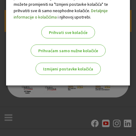
možete promijeniti na "Izmjeni postavke kolačića" te
prihvatiti sve ili samo neophodne kolačiće.
Detaljnije
informacije o kolačićima
i njihovoj upotrebi.
Prijava na newsletter OTP banke
Prihvati sve kolačiće
Prihvaćam samo nužne kolačiće
Izmijeni postavke kolačića
Odaberite najbolju opciju za vas!
Marketinški kolačići
Analitički kolačići
Nužni kolačići