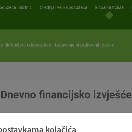
oduzeća i obrtnici
Srednja i velika poduzeća
Globalna tržišta
e skrbništva i depozitara
Izdavanje vrijednosnih papira
Dnevno financijsko izvješće
 postavkama kolačića