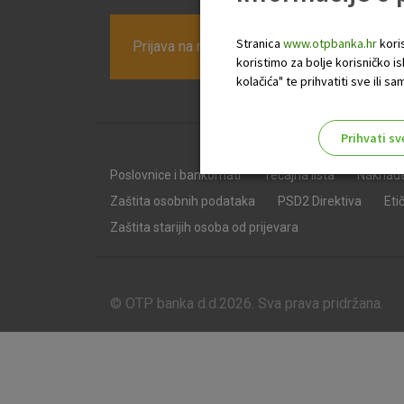
Stranica
www.otpbanka.hr
koris
Prijava na newsletter OTP banke
koristimo za bolje korisničko i
kolačića" te prihvatiti sve ili
Prihvati sv
Odaberite najbolju opciju za va
Poslovnice i bankomati
Tečajna lista
Naknad
Zaštita osobnih podataka
PSD2 Direktiva
Eti
Zaštita starijih osoba od prijevara
© OTP banka d.d.2026. Sva prava pridržana.