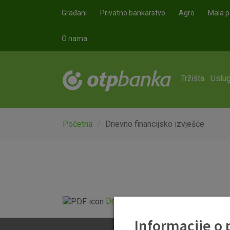
Skoči na glavni sadržaj
Građani
Privatno bankarstvo
Agro
Mala p
O nama
Tržišta
Uslug
Početna
Dnevno financijsko izvješće
Dnevno financijsko izvješće.pdf
Informacije o