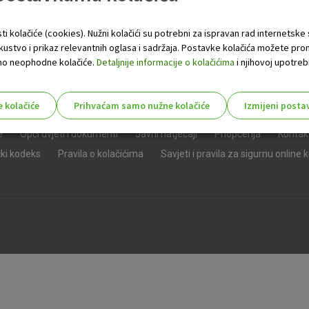
ti kolačiće (cookies). Nužni kolačići su potrebni za ispravan rad internetske
skustvo i prikaz relevantnih oglasa i sadržaja. Postavke kolačića možete pro
 samo neophodne kolačiće.
Detaljnije informacije o kolačićima
i njihovoj upotrebi
e kolačiće
Prihvaćam samo nužne kolačiće
Izmijeni posta
s!
e
Opći uvjeti i dokumenti
Javni natječaji
Priopćenja
Kontak
čki kodeks
Pravila o kolačićima
Savjeti i pravila za sigurnu online 
Nužni (tehnički) kolačići - uvijek 
Nužni
kolačići
Ovi kolačići nužni su za funkcioniranje internet
isključiti u našim sustavima. Uobičajeno se pos
radnje koje uključuju zahtjev za uslugama, kao 
preglednik možete postaviti da blokira te kolač
njima, ali u tom slučaju neki dijelovi stranice neće
pohranjuju nikakve informacije koje bi vas mogle