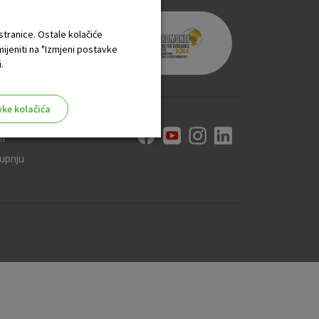
 stranice. Ostale kolačiće
mijeniti na "Izmjeni postavke
.
vke kolačića
ti
kupnju
aktivni
ske stranice i ne mogu se
tavljaju kao odgovor na vaše
što su postavke kolačića. Svoj
iće ili pošalje upozorenje o
 raditi. Ti kolačići ne
 identificirati.