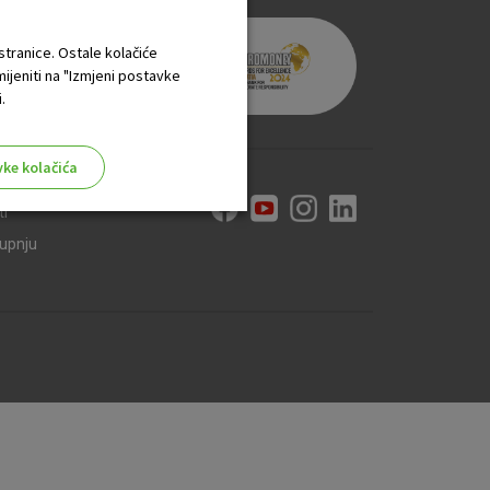
 stranice. Ostale kolačiće
mijeniti na "Izmjeni postavke
.
vke kolačića
ti
kupnju
aktivni
ske stranice i ne mogu se
tavljaju kao odgovor na vaše
što su postavke kolačića. Svoj
iće ili pošalje upozorenje o
 raditi. Ti kolačići ne
 identificirati.