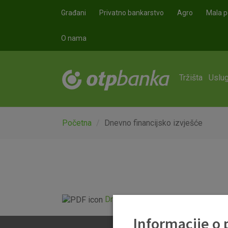
Skoči na glavni sadržaj
Građani
Privatno bankarstvo
Agro
Mala p
O nama
Tržišta
Uslug
Početna
Dnevno financijsko izvješće
Dnevno financijsko izvješće.pdf
Informacije o