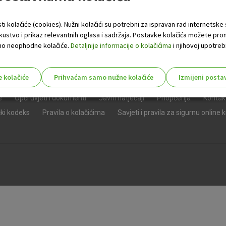
ti kolačiće (cookies). Nužni kolačići su potrebni za ispravan rad internetske
skustvo i prikaz relevantnih oglasa i sadržaja. Postavke kolačića možete pro
 samo neophodne kolačiće.
Detaljnije informacije o kolačićima
i njihovoj upotrebi
e kolačiće
Prihvaćam samo nužne kolačiće
Izmijeni posta
s!
e
Opći uvjeti i dokumenti
Javni natječaji
Priopćenja
Kontak
čki kodeks
Pravila o kolačićima
Savjeti i pravila za sigurnu online 
Nužni (tehnički) kolačići - uvijek 
Nužni
kolačići
Ovi kolačići nužni su za funkcioniranje internet
isključiti u našim sustavima. Uobičajeno se pos
radnje koje uključuju zahtjev za uslugama, kao 
preglednik možete postaviti da blokira te kolač
njima, ali u tom slučaju neki dijelovi stranice neće
pohranjuju nikakve informacije koje bi vas mogle