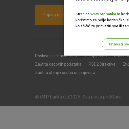
Stranica
www.otpbanka.hr
koris
Prijava na newsletter OTP banke
koristimo za bolje korisničko i
kolačića" te prihvatiti sve ili
Prihvati sv
Odaberite najbolju opciju za va
Poslovnice i bankomati
Tečajna lista
Naknad
Zaštita osobnih podataka
PSD2 Direktiva
Eti
Zaštita starijih osoba od prijevara
© OTP banka d.d.2026. Sva prava pridržana.