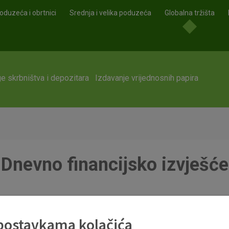
oduzeća i obrtnici
Srednja i velika poduzeća
Globalna tržišta
e skrbništva i depozitara
Izdavanje vrijednosnih papira
Dnevno financijsko izvješće
 postavkama kolačića