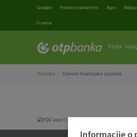
Skoči na glavni sadržaj
Građani
Privatno bankarstvo
Agro
Mala p
O nama
Tržišta
Uslug
Početna
Dnevno financijsko izvješće
Dnevno financijsko izvješće.pdf
Informacije o