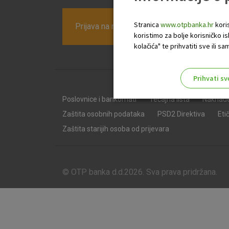
Stranica
www.otpbanka.hr
koris
Prijava na newsletter OTP banke
koristimo za bolje korisničko i
kolačića" te prihvatiti sve ili
Prihvati sv
Odaberite najbolju opciju za va
Poslovnice i bankomati
Tečajna lista
Naknad
Zaštita osobnih podataka
PSD2 Direktiva
Eti
Zaštita starijih osoba od prijevara
© OTP banka d.d.2026. Sva prava pridržana.