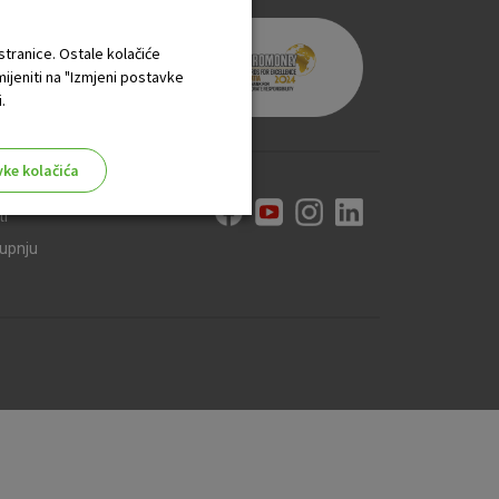
 stranice. Ostale kolačiće
mijeniti na "Izmjeni postavke
.
vke kolačića
ti
kupnju
aktivni
ske stranice i ne mogu se
tavljaju kao odgovor na vaše
što su postavke kolačića. Svoj
iće ili pošalje upozorenje o
 raditi. Ti kolačići ne
 identificirati.