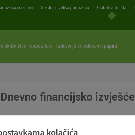
oduzeća i obrtnici
Srednja i velika poduzeća
Globalna tržišta
e skrbništva i depozitara
Izdavanje vrijednosnih papira
Dnevno financijsko izvješće
 postavkama kolačića