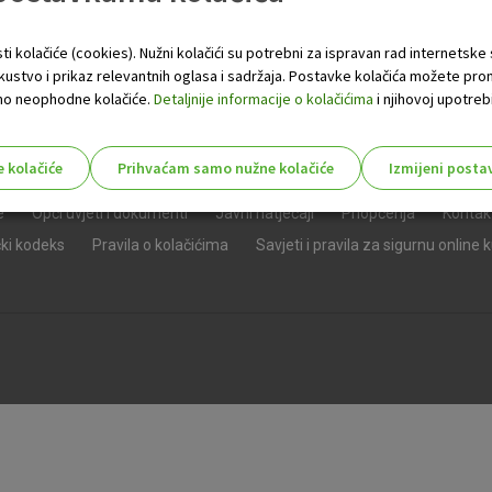
ti kolačiće (cookies). Nužni kolačići su potrebni za ispravan rad internetske
skustvo i prikaz relevantnih oglasa i sadržaja. Postavke kolačića možete pro
 samo neophodne kolačiće.
Detaljnije informacije o kolačićima
i njihovoj upotrebi
e kolačiće
Prihvaćam samo nužne kolačiće
Izmijeni posta
s!
e
Opći uvjeti i dokumenti
Javni natječaji
Priopćenja
Kontak
čki kodeks
Pravila o kolačićima
Savjeti i pravila za sigurnu online 
Nužni (tehnički) kolačići - uvijek 
Nužni
kolačići
Ovi kolačići nužni su za funkcioniranje internet
isključiti u našim sustavima. Uobičajeno se pos
radnje koje uključuju zahtjev za uslugama, kao 
preglednik možete postaviti da blokira te kolač
njima, ali u tom slučaju neki dijelovi stranice neće
pohranjuju nikakve informacije koje bi vas mogle