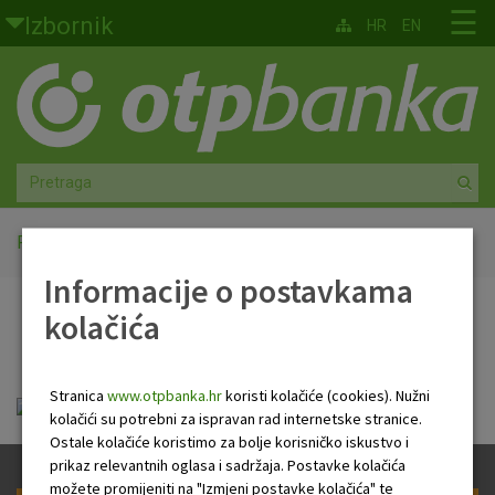
Skoči na glavni sadržaj
☰
Izbornik
HR
EN
Građani
Privatno bankarstvo
Agro
Mala poduzeća i obrtnici
Početna
Dnevno financijsko
Informacije o postavkama
Srednja i velika poduzeća
kolačića
Dnevno financijsko
Globalna tržišta
Stranica
www.otpbanka.hr
koristi kolačiće (cookies). Nužni
Faktoring
Dnevno financijsko izvješće.pdf
kolačići su potrebni za ispravan rad internetske stranice.
Ostale kolačiće koristimo za bolje korisničko iskustvo i
O nama
prikaz relevantnih oglasa i sadržaja. Postavke kolačića
možete promijeniti na "Izmjeni postavke kolačića" te