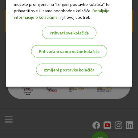
možete promijeniti na "Izmjeni postavke kolačića" te
prihvatiti sve ili samo neophodne kolačiće.
Detaljnije
informacije o kolačićima
i njihovoj upotrebi.
Prijava na newsletter OTP banke
Prihvati sve kolačiće
Prihvaćam samo nužne kolačiće
Izmijeni postavke kolačića
Odaberite najbolju opciju za vas!
Marketinški kolačići
Analitički kolačići
Nužni kolačići