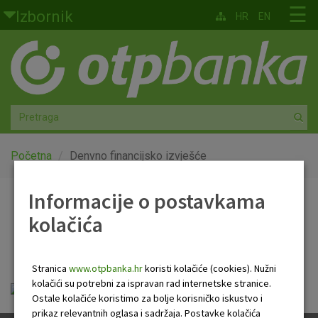
Skoči na glavni sadržaj
☰
Izbornik
HR
EN
Građani
Privatno bankarstvo
Agro
Mala poduzeća i obrtnici
Početna
Denvno financijsko izvješće
Srednja i velika poduzeća
Informacije o postavkama
Denvno financijsko
kolačića
Globalna tržišta
izvješće
Faktoring
Stranica
www.otpbanka.hr
koristi kolačiće (cookies). Nužni
kolačići su potrebni za ispravan rad internetske stranice.
Dnevno financijsko izvješće.pdf
O nama
Ostale kolačiće koristimo za bolje korisničko iskustvo i
prikaz relevantnih oglasa i sadržaja. Postavke kolačića