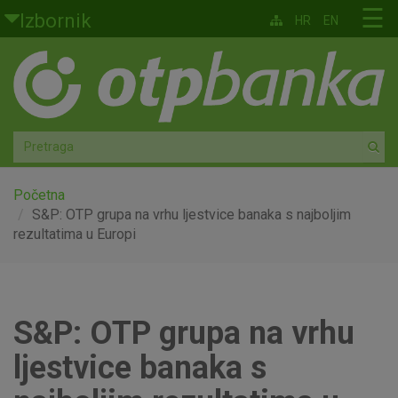
Skoči na glavni sadržaj
☰
Izbornik
HR
EN
Građani
Privatno bankarstvo
Agro
Mala poduzeća i obrtnici
Početna
S&P: OTP grupa na vrhu ljestvice banaka s najboljim
rezultatima u Europi
Srednja i velika poduzeća
Globalna tržišta
S&P: OTP grupa na vrhu
Faktoring
ljestvice banaka s
O nama