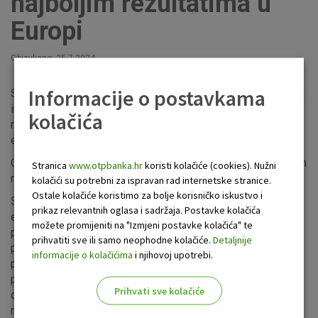
najboljim rezultatima u
Europi
Objavljeno: 25.7.2024
Informacije o postavkama
S&P Global Market Intelligence ovog srpnja objavio je svoju
inauguralnu ljestvicu europskih banaka s najboljim
kolačića
rezultatima, proglasivši OTP grupu kao najuspješniju
europsku bankarsku grupu u 2023. godini.
Ovakav izvrstan poredak potaknut je zdravom kombinacijom
Stranica
www.otpbanka.hr
koristi kolačiće (cookies). Nužni
rasta i posebnih financijskih pokazatelja.
kolačići su potrebni za ispravan rad internetske stranice.
Ostale kolačiće koristimo za bolje korisničko iskustvo i
S&P Global Market Intelligence rangirao je 50 najvećih
prikaz relevantnih oglasa i sadržaja. Postavke kolačića
europskih javnih banaka prema imovini prema sedam
možete promijeniti na "Izmjeni postavke kolačića" te
ponderiranih financijskih metrika, uključujući povrat na
prihvatiti sve ili samo neophodne kolačiće.
Detaljnije
prosječni kapital, neto kamatnu maržu, nekamatni
informacije o kolačićima
i njihovoj upotrebi.
prihod/prosječnu imovinu, omjer troška i prihoda, omjer
problematičnih kredita, omjer neto stabilnog financiranja i
Prihvati sve kolačiće
omjer običnog kapitala Tier 1 za određivanje relativnog
rezultata izvedbe.