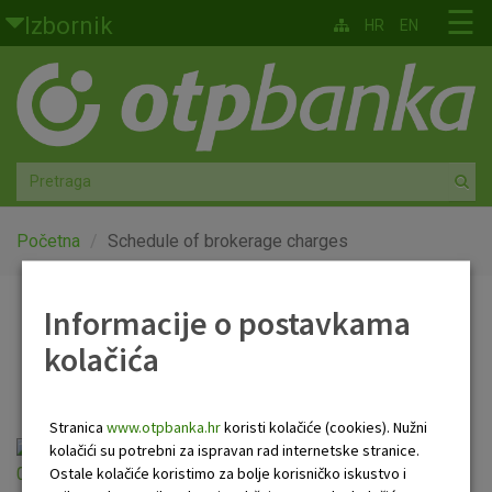
Skoči na glavni sadržaj
☰
Izbornik
HR
EN
Građani
Privatno bankarstvo
Agro
Mala poduzeća i obrtnici
Početna
Schedule of brokerage charges
Srednja i velika poduzeća
Informacije o postavkama
Schedule of brokerage
kolačića
Globalna tržišta
charges
Faktoring
Stranica
www.otpbanka.hr
koristi kolačiće (cookies). Nužni
Schedule of brokerage charges (valid from
kolačići su potrebni za ispravan rad internetske stranice.
O nama
Ostale kolačiće koristimo za bolje korisničko iskustvo i
01.01.2026).pdf