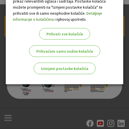
prikaz relevantnih oglasa i sadržaja. Postavke kolačića
možete promijeniti na "Izmjeni postavke kolačića" te
prihvatiti sve ili samo neophodne kolačiće.
Detaljnije
informacije o kolačićima
i njihovoj upotrebi.
Prijava na newsletter OTP banke
Prihvati sve kolačiće
Prihvaćam samo nužne kolačiće
Izmijeni postavke kolačića
Odaberite najbolju opciju za vas!
Marketinški kolačići
Analitički kolačići
Nužni kolačići